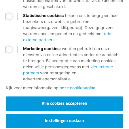
basisfunctionaliteit van de website. Deze kunnen niet
Invloed op je arbeidsvoorwaarden
worden uitgeschakeld.
Altijd hulp bij een toekomstig arbeidsconflict
Statistische cookies
:
helpen ons te begrijpen hoe
Hulp bij letselschade en beroepsziekte
bezoekers onze website gebruiken
(paginaweergaven, klikgedrag). Deze gegevens
Een goede cao voor jouw sector
worden anoniem gemeten en gedeeld met
drie
externe partners
.
Persoonlijk advies over werk en loopbaan
Marketing cookies
:
worden gebruikt om onze
Korting met je ledenpas
diensten via online advertenties onder de aandacht
te brengen. Bij acceptatie van marketing cookies
delen wij je persoonsgegevens met
vier externe
Word lid
partners
voor retargeting en
advertentiepersonalisatie.
Ik wil meer informatie ontvangen
Kijk voor meer informatie op
onze cookiepagina
.
Alle cookies accepteren
Wij helpen je graag
Instellingen opslaan
Bij al je vragen over werk, inkomen en