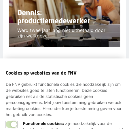
Dennis:
productiemedewerker
Werd twee jaar lang niet uitbetaald door
zijn werkgever
Lees meer persoonlijke verhalen
Cookies op websites van de FNV
De FNV gebruikt functionele cookies die noodzakelijk zijn om
de websites goed te laten functioneren. Deze cookies
gebruiken net als de statistische cookies geen
persoonsgegevens. Met jouw toestemming gebruiken we ook
WORD LID EN STA STERK SAMEN
marketing cookies. Hieronder kun je toestemming geven voor
het gebruik van cookies.
MET JE COLLEGA'S
Functionele cookies:
zijn noodzakelijk voor de