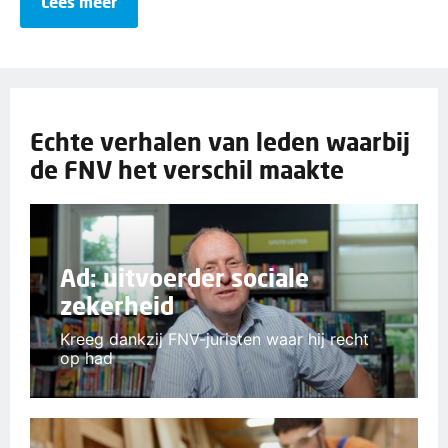
Lees meer
Echte verhalen van leden waarbij
de FNV het verschil maakte
Ad: uitvoerder sociale
zekerheid
Kreeg dankzij FNV-juristen waar hij recht
op had