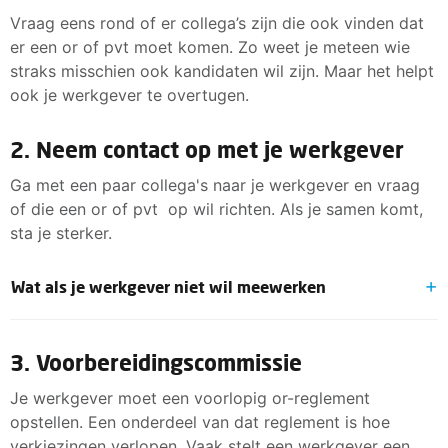
Vraag eens rond of er collega’s zijn die ook vinden dat
er een or of pvt moet komen. Zo weet je meteen wie
straks misschien ook kandidaten wil zijn. Maar het helpt
ook je werkgever te overtugen.
2. Neem contact op met je werkgever
Ga met een paar collega's naar je werkgever en vraag
of die een or of pvt op wil richten. Als je samen komt,
sta je sterker.
Wat als je werkgever niet wil meewerken
Dan kun je hem met de volgende argumenten proberen te
bestuurder kan je hierbij helpen.
3. Voorbereidingscommissie
Doordat collega's op de werkvloer meepraten, worde
Je werkgever moet een voorlopig or-reglement
De or of pvt zorgt voor meer steun voor het beleid in 
opstellen. Een onderdeel van dat reglement is hoe
verkiezingen verlopen. Vaak stelt een werkgever een