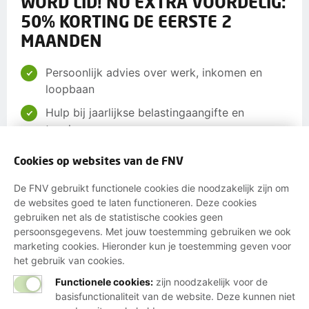
WORD LID! NU EXTRA VOORDELIG:
50% KORTING DE EERSTE 2
MAANDEN
Persoonlijk advies over werk, inkomen en
loopbaan
Hulp bij jaarlijkse belastingaangifte en
toeslagen
Ondersteuning bij beroepsziekten en
Cookies op websites van de FNV
letselschade
De FNV gebruikt functionele cookies die noodzakelijk zijn om
Invloed op jouw arbeidsvoorwaarden via je
de websites goed te laten functioneren. Deze cookies
cao
gebruiken net als de statistische cookies geen
Begeleiding bij Wao, Wajong, Wia, Ziekte- en
persoonsgegevens. Met jouw toestemming gebruiken we ook
marketing cookies. Hieronder kun je toestemming geven voor
Participatiewet
het gebruik van cookies.
Korting op verzekeringen, energie,
Functionele cookies:
zijn noodzakelijk voor de
boodschappen en meer
basisfunctionaliteit van de website. Deze kunnen niet