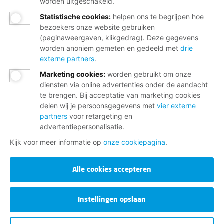
worden uitgeschakeld.
Statistische cookies
:
helpen ons te begrijpen hoe
Word lid
bezoekers onze website gebruiken
(paginaweergaven, klikgedrag). Deze gegevens
Of maak een ander lid en verdien een tientje
worden anoniem gemeten en gedeeld met
drie
externe partners
.
Marketing cookies
:
worden gebruikt om onze
diensten via online advertenties onder de aandacht
Wij helpen je graag
te brengen. Bij acceptatie van marketing cookies
delen wij je persoonsgegevens met
vier externe
partners
voor retargeting en
Bij al je vragen over werk, inkomen en
advertentiepersonalisatie.
lidmaatschap.
Kijk voor meer informatie op
onze cookiepagina
.
Neem contact op met de FNV
Alle cookies accepteren
Vragen over het lidmaatschap
Vragen over werk en inkomen
Instellingen opslaan
Dienstverlening bij jou in de buurt