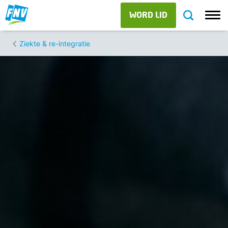
WORD LID
Ziekte & re-integratie