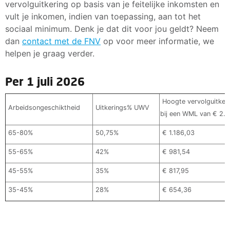
vervolguitkering op basis van je feitelijke inkomsten en
Vervolguitkering
vult je inkomen, indien van toepassing, aan tot het
De vervolguitkering krijg je nadat je loongerelateerde
sociaal minimum. Denk je dat dit voor jou geldt? Neem
uitkering is afgelopen en je niet of niet minimaal
dan
contact met de FNV
op voor meer informatie, we
50% van de restverdiencapaciteit verdient. De hoogte is
helpen je graag verder.
afhankelijk van het percentage arbeidsongeschiktheid,
dat de arbeidsdeskundige bepaalt. Verdiende je minder
dan het minimumloon, dan berekent het UWV de
Per 1 juli 2026
uitkering met dat loon. Lees meer over de
Hoogte vervolguitker
vervolguitkering onder de WGA
.
Arbeidsongeschiktheid
Uitkerings% UWV
bij een WML van € 2.3
Naast de WGA-uitkering heb je ook recht op:
65-80%
50,75%
€ 1.186,03
Vakantiegeld
in mei.
55-65%
42%
€ 981,54
Tegemoetkoming arbeidsongeschikten: dit is een
vergoeding voor extra zorgkosten. Je krijgt dit in
45-55%
35%
€ 817,95
september. In 2026 is dat € 226,28 netto.
35-45%
28%
€ 654,36
Is het totale inkomen van jou (en je gezin) onder het
sociaal minimum? Vraag dan
toeslag bij het UWV
aan.