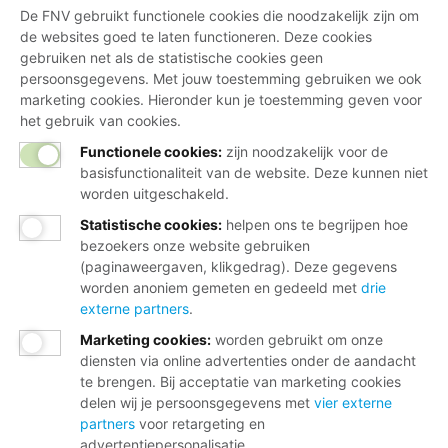
De FNV gebruikt functionele cookies die noodzakelijk zijn om
de websites goed te laten functioneren. Deze cookies
gebruiken net als de statistische cookies geen
persoonsgegevens. Met jouw toestemming gebruiken we ook
marketing cookies. Hieronder kun je toestemming geven voor
Kom je er na het lezen van de informatie op deze
het gebruik van cookies.
pagina toch niet uit? Neem dan gerust contact met
Functionele cookies:
zijn noodzakelijk voor de
ons op, wij staan voor je klaar!
basisfunctionaliteit van de website. Deze kunnen niet
worden uitgeschakeld.
Naar Service & Contact
Statistische cookies
:
helpen ons te begrijpen hoe
bezoekers onze website gebruiken
(paginaweergaven, klikgedrag). Deze gegevens
worden anoniem gemeten en gedeeld met
drie
externe partners
.
VERDIEN WAT JE WAARD BENT,
Marketing cookies
:
worden gebruikt om onze
SAMEN MET DE FNV
diensten via online advertenties onder de aandacht
te brengen. Bij acceptatie van marketing cookies
delen wij je persoonsgegevens met
vier externe
Invloed op je cao met betere loonafspraken
partners
voor retargeting en
Juridische hulp bij loonconflicten of
advertentiepersonalisatie.