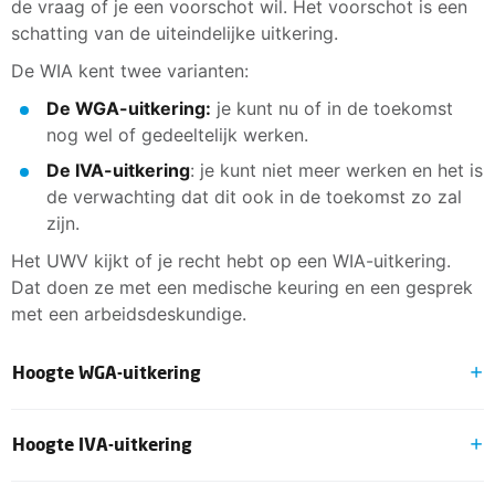
de vraag of je een voorschot wil. Het voorschot is een
schatting van de uiteindelijke uitkering.
De WIA kent twee varianten:
De WGA-uitkering:
je kunt nu of in de toekomst
nog wel of gedeeltelijk werken.
De IVA-uitkering
: je kunt niet meer werken en het is
de verwachting dat dit ook in de toekomst zo zal
zijn.
Het UWV kijkt of je recht hebt op een WIA-uitkering.
Dat doen ze met een medische keuring en een gesprek
met een arbeidsdeskundige.
Hoogte WGA-uitkering
Krijg je een WGA-uitkering? Dan krijg je eerst een
Hoogte IVA-uitkering
loongerelateerde uitkering. De hoogte van je uitkering
hangt af van je loon in het jaar vóórdat je ziek werd.
Als je niet meer kunt werken en dat waarschijnlijk in de