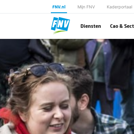
FNV.nl
Mijn FNV
Kaderportaal
Diensten
Cao & Sect