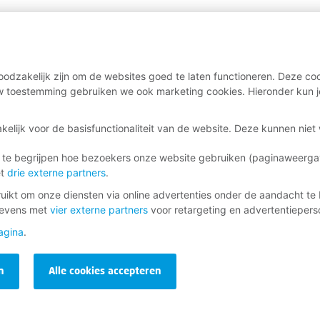
er informatie ontvangen
odzakelijk zijn om de websites goed te laten functioneren. Deze coo
 toestemming gebruiken we ook marketing cookies. Hieronder kun j
ag
kelijk voor de basisfunctionaliteit van de website. Deze kunnen nie
 te begrijpen hoe bezoekers onze website gebruiken (paginaweerg
inkomen en lidmaatschap.
et
drie externe partners
.
ikt om onze diensten via online advertenties onder de aandacht te 
gevens met
vier externe partners
voor retargeting en advertentieperso
agina
.
n
Alle cookies accepteren
urt
ief