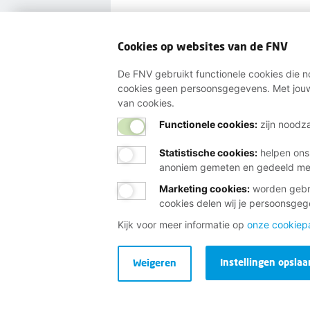
Word lid
Ik wil me
Cookies op websites van de FNV
De FNV gebruikt functionele cookies die no
cookies geen persoonsgegevens. Met jouw
van cookies.
Wij helpen je gra
Functionele cookies:
zijn noodza
Statistische cookies
:
helpen ons
Bij al je vragen over werk, 
anoniem gemeten en gedeeld m
Marketing cookies
:
worden gebru
Neem contact op met de FNV
cookies delen wij je persoonsge
Vragen over het lidmaatschap
Kijk voor meer informatie op
onze cookiep
Vragen over werk en inkomen
Instellingen opslaa
Dienstverlening bij jou in de bu
Weigeren
Meld je aan voor onze nieuwsbr