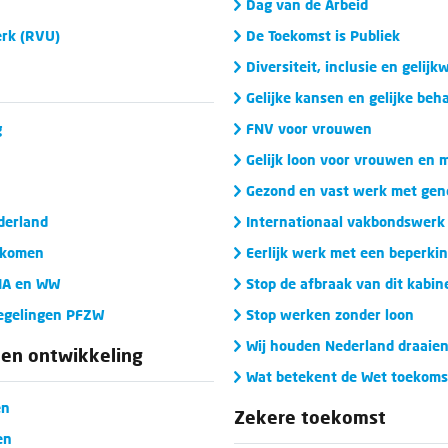
Dag van de Arbeid
erk (RVU)
De Toekomst is Publiek
Diversiteit, inclusie en gelij
Gelijke kansen en gelijke beh
g
FNV voor vrouwen
Gelijk loon voor vrouwen en
Gezond en vast werk met gen
derland
Internationaal vakbondswerk
dkomen
Eerlijk werk met een beperkin
WIA en WW
Stop de afbraak van dit kabin
regelingen PFZW
Stop werken zonder loon
Wij houden Nederland draaie
 en ontwikkeling
Wat betekent de Wet toekomst
en
Zekere toekomst
en