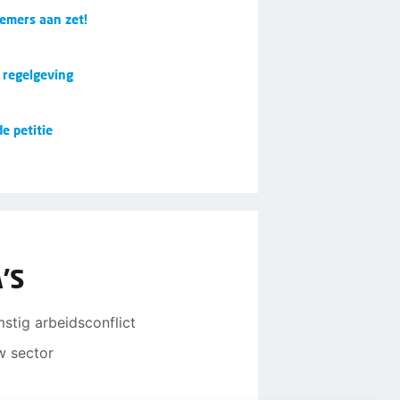
emers aan zet!
 regelgeving
e petitie
'S
mstig arbeidsconflict
w sector