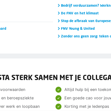
Bedrijf verduurzamen? Werkn
De FNV en het klimaat
Stop de afbraak van Europese
aard
FNV Young & United
Zonder ons geen zorg: teken d
STA STERK SAMEN MET JE COLLEGA
dsvoorwaarden
Altijd hulp bij een toeko
e en beroepsziekte
Een goede cao voor jou
over werk en loopbaan
Korting met je ledenpas