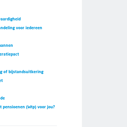
kwaardigheid
andeling voor iedereen
 mannen
eratiepact
g of bijstandsuitkering
et
nde
 pensioenen (Wtp) voor jou?