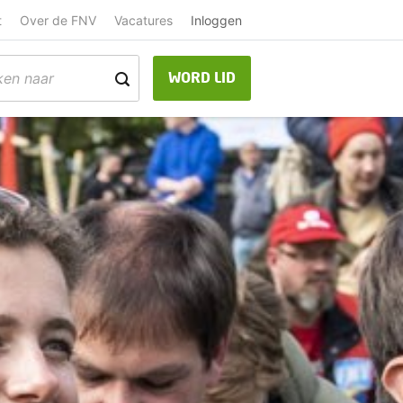
t
Over de FNV
Vacatures
Inloggen
WORD LID