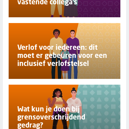
vastende collega’s
Verlof voor iedereen: dit
moet er gebeuren voor een
inclusief verlofstelsel
Wat kun je doen bij
grensoverschrijdend
gedrag?