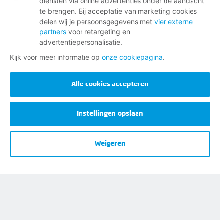
diensten via online advertenties onder de aandacht
te brengen. Bij acceptatie van marketing cookies
delen wij je persoonsgegevens met
vier externe
partners
voor retargeting en
WORD LID! NU EXTRA VOORDELIG:
advertentiepersonalisatie.
50% KORTING DE EERSTE 2
Kijk voor meer informatie op
onze cookiepagina
.
MAANDEN
Alle cookies accepteren
Persoonlijk advies over werk, inkomen en
loopbaan
Instellingen opslaan
Hulp bij jaarlijkse belastingaangifte en
toeslagen
Ondersteuning bij beroepsziekten en
Weigeren
letselschade
Invloed op jouw arbeidsvoorwaarden via je
cao
Begeleiding bij Wao, Wajong, Wia, Ziekte- en
Participatiewet