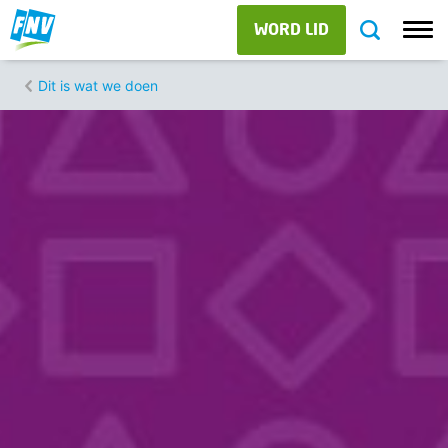
WORD LID
Dit is wat we doen