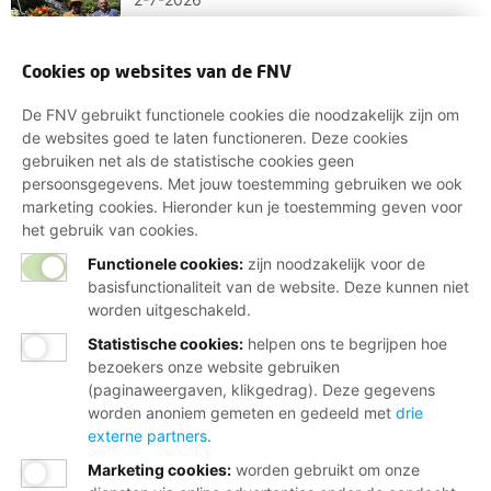
Keti Koti: samenwerken aan een
gelijkwaardige samenleving én
werkvloer
Cookies op websites van de FNV
De FNV gebruikt functionele cookies die noodzakelijk zijn om
1-6-2026
de websites goed te laten functioneren. Deze cookies
'Pride betekent voor mij de ruimte
gebruiken net als de statistische cookies geen
krijgen die voor anderen
persoonsgegevens. Met jouw toestemming gebruiken we ook
vanzelfsprekend is'
marketing cookies. Hieronder kun je toestemming geven voor
het gebruik van cookies.
Functionele cookies:
zijn noodzakelijk voor de
12-3-2026
basisfunctionaliteit van de website. Deze kunnen niet
Samen tegen racisme en
worden uitgeschakeld.
discriminatie op de werkvloer
Statistische cookies
:
helpen ons te begrijpen hoe
bezoekers onze website gebruiken
(paginaweergaven, klikgedrag). Deze gegevens
Meer nieuws
worden anoniem gemeten en gedeeld met
drie
externe partners
.
Marketing cookies
:
worden gebruikt om onze