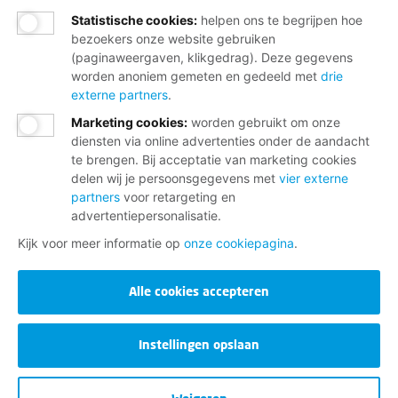
Landelijke havenstaking op 4
Statistische cookies
:
helpen ons te begrijpen hoe
september tegen afbraakplannen
bezoekers onze website gebruiken
sociale zekerheid
(paginaweergaven, klikgedrag). Deze gegevens
worden anoniem gemeten en gedeeld met
drie
externe partners
.
30-7-2026
24-uursstaking OV en railsector:
Marketing cookies
:
worden gebruikt om onze
samen in actie tegen afbraak sociale
diensten via online advertenties onder de aandacht
zekerheid
te brengen. Bij acceptatie van marketing cookies
delen wij je persoonsgegevens met
vier externe
partners
voor retargeting en
advertentiepersonalisatie.
Meer nieuws
Kijk voor meer informatie op
onze cookiepagina
.
Alle cookies accepteren
Instellingen opslaan
VERDIEN WAT JE WAARD BENT,
SAMEN MET DE FNV