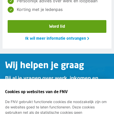
Persoonlijk advies over werk en loopbaan
Korting met je ledenpas
Word lid
Ik wil meer informatie ontvangen
Wij helpen je graag
Bij al je vragen over werk, inkomen en
lidmaatschap.
Cookies op websites van de FNV
Neem contact op met de FNV
De FNV gebruikt functionele cookies die noodzakelijk zijn om
Vragen over het lidmaatschap
de websites goed te laten functioneren. Deze cookies
gebruiken net als de statistische cookies geen
Vragen over werk en inkomen