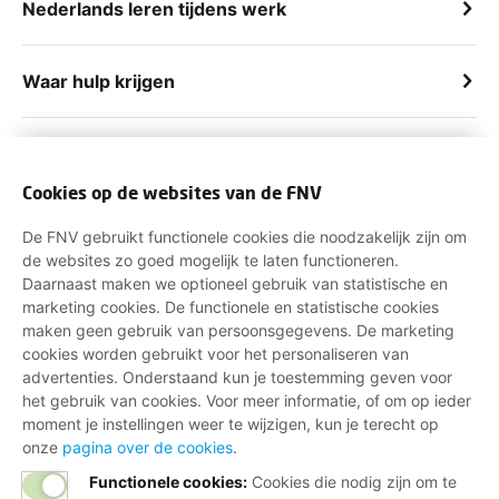
Nederlands leren tijdens werk
Waar hulp krijgen
Wonen via werkgever
Cookies op de websites van de FNV
De FNV gebruikt functionele cookies die noodzakelijk zijn om
de websites zo goed mogelijk te laten functioneren.
Daarnaast maken we optioneel gebruik van statistische en
marketing cookies. De functionele en statistische cookies
KRIJG HULP EN INVLOED MET EEN
maken geen gebruik van persoonsgegevens. De marketing
LIDMAATSCHAP
cookies worden gebruikt voor het personaliseren van
advertenties. Onderstaand kun je toestemming geven voor
het gebruik van cookies. Voor meer informatie, of om op ieder
Invloed op afspraken over je werk.
moment je instellingen weer te wijzigen, kun je terecht op
Hulp bij vragen over je contract.
onze
pagina over de cookies
.
Functionele cookies:
Cookies die nodig zijn om te
Juridisch advies bij ziekte of conflict.