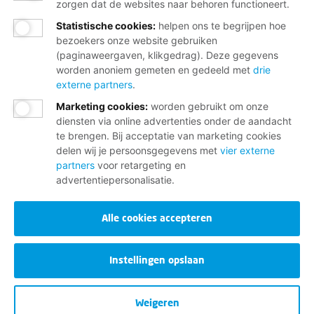
zorgen dat de websites naar behoren functioneert.
Samen strijden voor eerlijk loon en respect.
Statistische cookies
:
helpen ons te begrijpen hoe
Betere regels in jouw sector.
bezoekers onze website gebruiken
(paginaweergaven, klikgedrag). Deze gegevens
Altijd iemand die achter je staat.
worden anoniem gemeten en gedeeld met
drie
externe partners
.
Marketing cookies
:
worden gebruikt om onze
Word lid
diensten via online advertenties onder de aandacht
te brengen. Bij acceptatie van marketing cookies
delen wij je persoonsgegevens met
vier externe
partners
voor retargeting en
advertentiepersonalisatie.
Wij helpen je graag
Alle cookies accepteren
Bij al je vragen over werk, inkomen en
Instellingen opslaan
lidmaatschap.
Krijg hulp bij vragen over werk en inkomen.
Weigeren