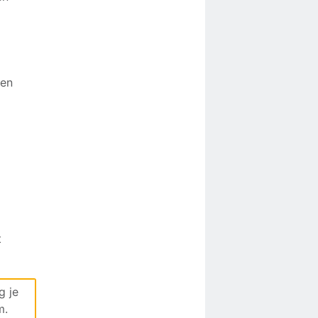
ken
t
g je
m.