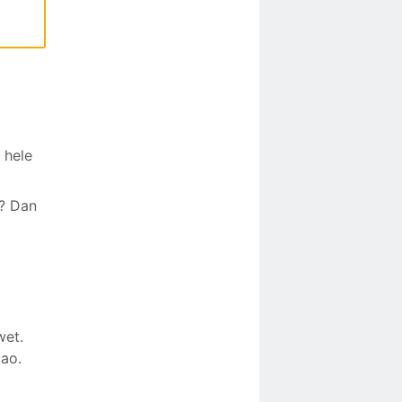
 hele
k? Dan
wet.
cao.