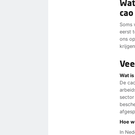
Wat
cao
Soms w
eerst 
ons op
krijge
Vee
Wat is
De cao
arbeid
sector
besche
afges
Hoe w
In Ned