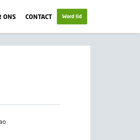
R ONS
CONTACT
Word lid
cao