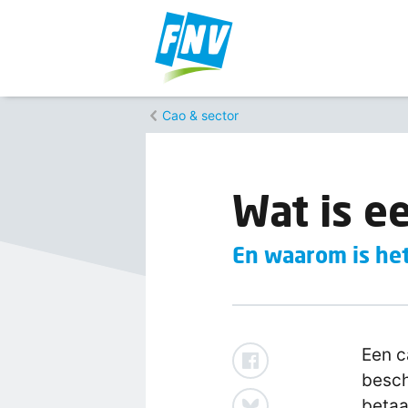
Cao & sector
Wat is e
En waarom is het
Een c
besch
betaa