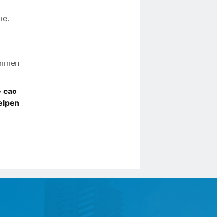
ntie.
temmen
e cao
elpen