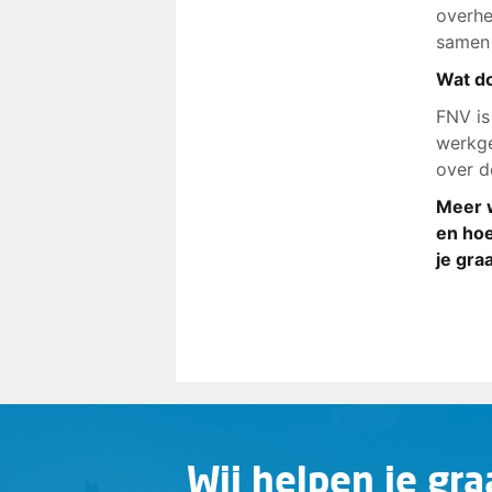
overhe
samen 
Wat d
FNV is
werkge
over d
Meer 
en ho
je gr
Wij helpen je gra