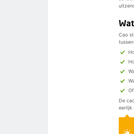
uitzen
Wat
Cao st
tussen
Ho
Ho
Wa
Wa
Of
De cao
eerlij