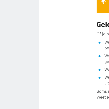
Gel
Of je 
We
be
We
ge
We
We
ui
Soms i
Weet j