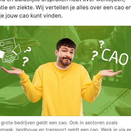
tie en ziekte. Wij vertellen je alles over een cao e
je jouw cao kunt vinden.
l grote bedrijven geldt een cao. Ook in sectoren zoals
maak, landbouw en transport geldt een cao. Werk je via e