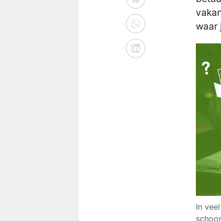
vakan
waar 
In vee
schoon