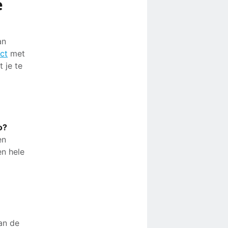
e
an
ct
met
 je te
ao?
en
en hele
an de