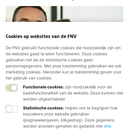
Cookies op websites van de FNV
De FNV gebruikt functionele cookies die noodzakelijk zijn om
de websites goed te laten functioneren. Deze cookies
gebruiken net als de statistische cookies geen
persoonsgegevens. Met jouw toestemming gebruiken we ook
marketing cookies. Hieronder kun je toestemming geven voor
het gebruik van cookies.
Veel migranten krijgen te maken met problemen op
Functionele cookies:
zijn noodzakelijk voor de
het gebied van werk, inkomen en zorg. Herken je
basisfunctionaliteit van de website. Deze kunnen niet
dat? Doe dan mee. Netwerk Wereldburgers FNV zet
worden uitgeschakeld.
ontwikkelingen die belangrijk zijn voor migranten op
Statistische cookies
:
helpen ons te begrijpen hoe
de agenda en pakt ze actief op. Zoals gelijk loon
bezoekers onze website gebruiken
voor gelijk werk, diversiteitsbeleid en het bestrijden
(paginaweergaven, klikgedrag). Deze gegevens
van racisme.
worden anoniem gemeten en gedeeld met
drie