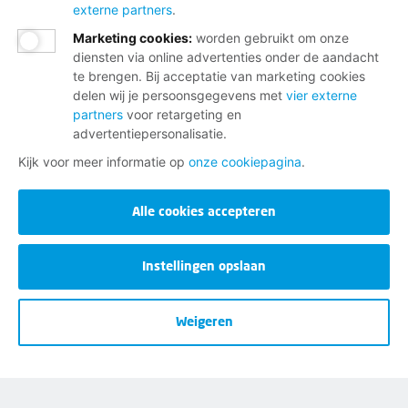
externe partners
.
Meld je aan op Netwerk Wereldburgers
Marketing cookies
:
worden gebruikt om onze
diensten via online advertenties onder de aandacht
te brengen. Bij acceptatie van marketing cookies
delen wij je persoonsgegevens met
vier externe
partners
voor retargeting en
Wij helpen je graag
advertentiepersonalisatie.
Kijk voor meer informatie op
onze cookiepagina
.
Bij al je vragen over werk, inkomen en
lidmaatschap.
Alle cookies accepteren
Neem contact op met de FNV
Instellingen opslaan
Vragen over het lidmaatschap
Vragen over werk en inkomen
Weigeren
Dienstverlening bij jou in de buurt
Meld je aan voor onze nieuwsbrief