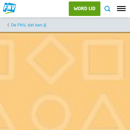
WORD LID
De FNV, dat ben jij