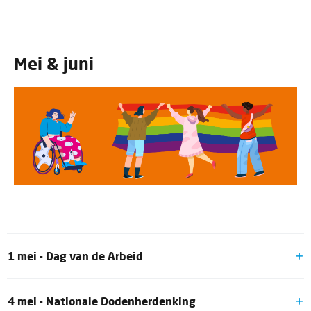
Mei & juni
1 mei - Dag van de Arbeid
De Dag van de Arbeid – ook wel Labor Day genoemd –
4 mei - Nationale Dodenherdenking
is een feestdag van de arbeidersbeweging, waarbij