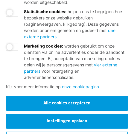
worden uitgeschakeld.
Rechten van de Mens werd aangenomen door de
Op deze dag staan we stil bij de rechten die migranten
Algemene Vergadering van de Verenigde Naties. Op
Statistische cookies
:
helpen ons te begrijpen hoe
25 t/m 26 december - Kerstmis
hebben en worden er wereldwijd acties gehouden om
deze dag zijn er verschillende evenementen zoals
bezoekers onze website gebruiken
deze te ondersteunen. Netwerk Wereldburgers FNV
(paginaweergaven, klikgedrag). Deze gegevens
demonstraties, fakkeltochten, festivals en concerten.
Door Christenen wordt de geboorte van Jezus Christus
houdt zich bezig met migrantenvraagstukken.
worden anoniem gemeten en gedeeld met
drie
31 december - Oudjaarsdag
gevierd. Kerstmis wordt vaak gevierd door een
externe partners
.
kerkdienst bij te wonen, bij elkaar te dineren,
Marketing cookies
:
worden gebruikt om onze
Dit is de laatste dag van het kalenderjaar. In Nederland
kerstcadeaus te geven of spellen.
diensten via online advertenties onder de aandacht
vieren veel mensen dit met familie en vrienden.
te brengen. Bij acceptatie van marketing cookies
Traditioneel wordt er vuurwerk afgestoken en eet men
delen wij je persoonsgegevens met
vier externe
oliebollen.
partners
voor retargeting en
advertentiepersonalisatie.
VERDIEN WAT JE WAARD BENT,
Kijk voor meer informatie op
onze cookiepagina
.
SAMEN MET DE FNV
Alle cookies accepteren
Invloed op je cao met betere loonafspraken
Juridische hulp bij loonconflicten of
Instellingen opslaan
onduidelijkheden