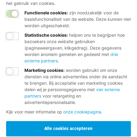
het gebruik van cookies.
Steun bij conflicten over jouw rechten als
Functionele cookies:
zijn noodzakelijk voor de
jonge ouder
basisfunctionaliteit van de website. Deze kunnen niet
Advies over loopbaan, werk-privébalans en
worden uitgeschakeld.
flexibel werken
Statistische cookies
:
helpen ons te begrijpen hoe
bezoekers onze website gebruiken
Informatie over jouw (verlof)rechten als
(paginaweergaven, klikgedrag). Deze gegevens
(aanstaande) ouder
worden anoniem gemeten en gedeeld met
drie
externe partners
.
Ik word lid
Marketing cookies
:
worden gebruikt om onze
diensten via online advertenties onder de aandacht
te brengen. Bij acceptatie van marketing cookies
Of maak een ander lid en verdien een tientje
delen wij je persoonsgegevens met
vier externe
partners
voor retargeting en
advertentiepersonalisatie.
Kijk voor meer informatie op
onze cookiepagina
.
Wij helpen je graag
Alle cookies accepteren
Bij al je vragen over werk, inkomen en