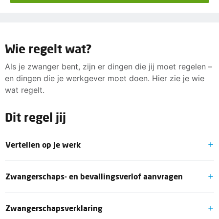
Wie regelt wat?
Als je zwanger bent, zijn er dingen die jij moet regelen –
en dingen die je werkgever moet doen. Hier zie je wie
wat regelt.
Dit regel jij
Vertellen op je werk
Je mag zelf kiezen wanneer je vertelt dat je zwanger
Zwangerschaps- en bevallingsverlof aanvragen
bent. Maar: je moet het uiterlijk drie weken vóór je
zwangerschapsverlof aan je werkgever laten weten. Tip:
Vraag je zwangerschapsverlof schriftelijk en op tijd aan
Veel vrouwen vertellen het na ongeveer drie maanden
Zwangerschapsverklaring
bij je leidinggevende of HR (personeelszaken). Je
zwangerschap. Dan is er genoeg tijd om vervanging te