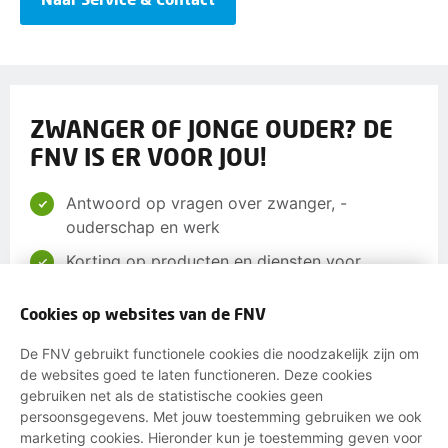
ZWANGER OF JONGE OUDER? DE
FNV IS ER VOOR JOU!
Antwoord op vragen over zwanger, -
ouderschap en werk
Korting op producten en diensten voor
(aanstaande) ouders
Cookies op websites van de FNV
Advies over veilig en gezond werken tijdens
zwangerschap
De FNV gebruikt functionele cookies die noodzakelijk zijn om
de websites goed te laten functioneren. Deze cookies
Hulp bij aanvragen van kinderopvangtoeslag
gebruiken net als de statistische cookies geen
Juridische begeleiding bij
persoonsgegevens. Met jouw toestemming gebruiken we ook
zwangerschapsdiscriminatie
marketing cookies. Hieronder kun je toestemming geven voor