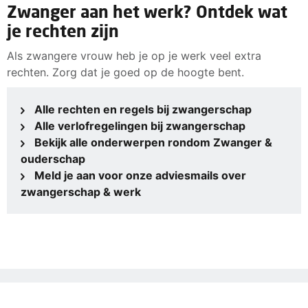
UWV. De werkgever vraagt twee weken voor de
Zwanger aan het werk? Ontdek wat
soort werk doet, meld dan je zwangerschap zo snel
uitgerekende bevallingsdatum de uitkering voor je
mogelijk.
je rechten zijn
verlofperiode aan. Ook regelt hij een vervanger voor jou
tijdens je verlof. Het UWV betaalt de uitkering aan je
Als zwangere vrouw heb je op je werk veel extra
Meer over werktijden tijdens je zwangerschap
werkgever. Die betaalt jouw salaris door.
rechten. Zorg dat je goed op de hoogte bent.
Meer over werkomstandigheden tijdens je
zwangerschap
Alle rechten en regels bij zwangerschap
Alle verlofregelingen bij zwangerschap
Bekijk alle onderwerpen rondom Zwanger &
ouderschap
Meld je aan voor onze adviesmails over
zwangerschap & werk