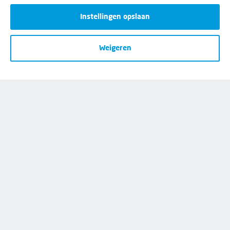
lidmaatschap.
Instellingen opslaan
Neem contact op met de FNV
Vragen over het lidmaatschap
Weigeren
Vragen over werk en inkomen
Dienstverlening bij jou in de buurt
Meld je aan voor onze nieuwsbrief
Disclaimer
Cookies
Privacy