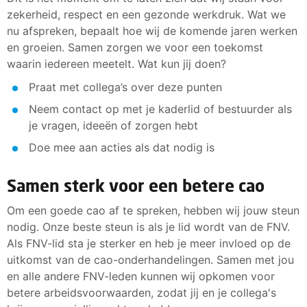
stoppen onder dezelfde voorwaarden als bij een
zekerheid, respect en een gezonde werkdruk. Wat we
verlies van salaris.
vaste medewerker.
nu afspreken, bepaalt hoe wij de komende jaren werken
BHV-vergoeding.
en groeien. Samen zorgen we voor een toekomst
Een commissie die controleert of
Vakbonden mogen altijd in de kantine komen en
waarin iedereen meetelt. Wat kun jij doen?
contractuitbreiding en een-op-een vervanging
flyers uitdelen.
eerlijk verlopen.
Praat met collega’s over deze punten
Communicatie van vakbonden op digitale
Neem contact op met je kaderlid of bestuurder als
schermen.
je vragen, ideeën of zorgen hebt
Doe mee aan acties als dat nodig is
Samen sterk voor een betere cao
Om een goede cao af te spreken, hebben wij jouw steun
nodig. Onze beste steun is als je lid wordt van de FNV.
Als FNV-lid sta je sterker en heb je meer invloed op de
uitkomst van de cao-onderhandelingen. Samen met jou
en alle andere FNV-leden kunnen wij opkomen voor
betere arbeidsvoorwaarden, zodat jij en je collega's