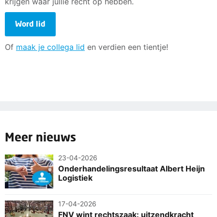
krijgen waar jullie recht op hebben.
Word lid
Of
maak je collega lid
en verdien een tientje!
Meer nieuws
23-04-2026
Onderhandelingsresultaat Albert Heijn
Logistiek
17-04-2026
FNV wint rechtszaak: uitzendkracht