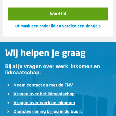
Word lid
Of maak een ander lid en verdien een tientje
Wij helpen je graag
Bij al je vragen over werk, inkomen en
lidmaatschap.
Neem contact op met de FNV
Vragen over het lidmaatschap
Vragen over werk en inkomen
Dienstverlening bij jou in de buurt