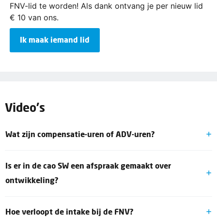
FNV-lid te worden! Als dank ontvang je per nieuw lid
€ 10 van ons.
Ik maak iemand lid
Video's
Wat zijn compensatie-uren of ADV-uren?
Compensatie-uren zijn uren die je meer werkt dan het
Is er in de cao SW een afspraak gemaakt over
aantal uren dat in jouw contract staat. Deze uren kun je
opnemen als extra verlof. Maar wat nu als je ziek bent?
ontwikkeling?
Bouw je dan compensatie-uren op? In de video geven
De FNV vindt het belangrijk dat iedereen zich kan
arbeidsjuristen Bram en Sennah antwoord op deze
Hoe verloopt de intake bij de FNV?
blijven ontwikkelen en het werk blijft doen wat bij
vraag. Ook geven zij meer antwoorden op veelgestelde