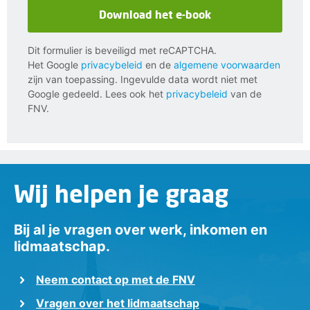
Download het e-book
Dit formulier is beveiligd met reCAPTCHA.
Het Google
privacybeleid
en de
algemene voorwaarden
zijn van toepassing. Ingevulde data wordt niet met
Google gedeeld. Lees ook het
privacybeleid
van de
FNV.
Wij helpen je graag
Bij al je vragen over werk, inkomen en
lidmaatschap.
Neem contact op met de FNV
Vragen over het lidmaatschap