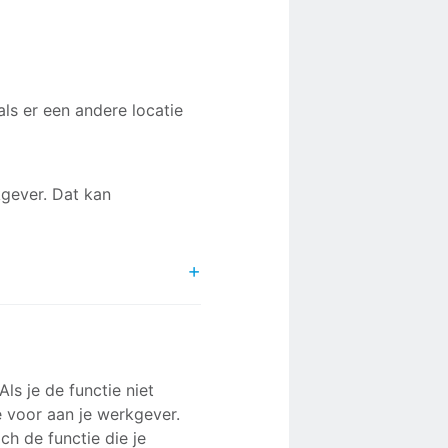
ls er een andere locatie
kgever. Dat kan
nemer die met ontslag of
het vinden van een nieuwe
ls je de functie niet
gen. Daarna begint pas de
je voor aan je werkgever.
et maken van een cv,
h de functie die je