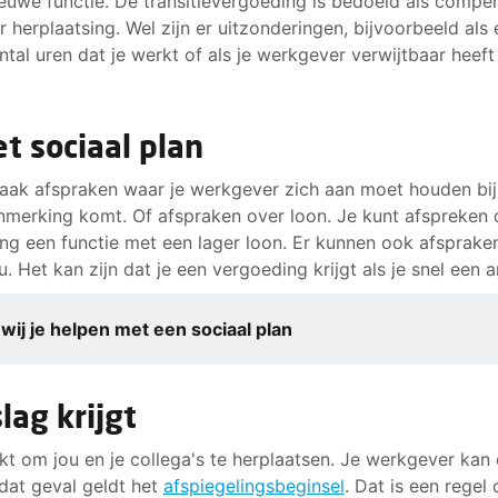
 nieuwe functie. De transitievergoeding is bedoeld als compe
 herplaatsing. Wel zijn er uitzonderingen, bijvoorbeeld als 
ntal uren dat je werkt of als je werkgever verwijtbaar heeft
t sociaal plan
vaak afspraken waar je werkgever zich aan moet houden bij 
nmerking komt. Of afspraken over loon. Je kunt afspreken d
ing een functie met een lager loon. Er kunnen ook afspraken
 Het kan zijn dat je een vergoeding krijgt als je snel een 
ij je helpen met een sociaal plan
lag krijgt
ukt om jou en je collega's te herplaatsen. Je werkgever kan 
dat geval geldt het
afspiegelingsbeginsel
. Dat is een regel