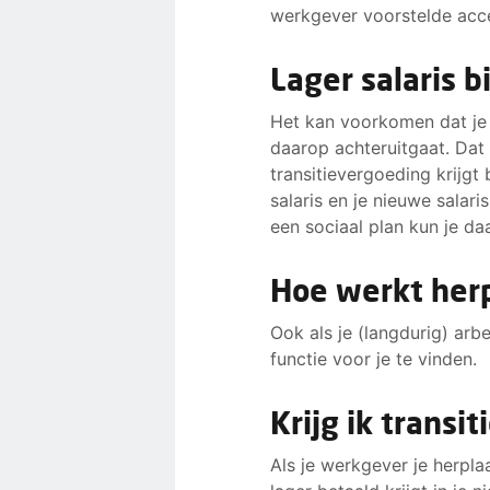
werkgever voorstelde acce
Dat duurt vaak een paar w
stap voor stap weer waar j
Lager salaris b
alleen voor om een nieuwe
Het kan voorkomen dat je w
daarop achteruitgaat. Dat i
transitievergoeding krijgt
salaris en je nieuwe salari
een sociaal plan kun je da
Hoe werkt herp
Ook als je (langdurig) ar
functie voor je te vinden.
Krijg ik transi
Als je werkgever je herplaa