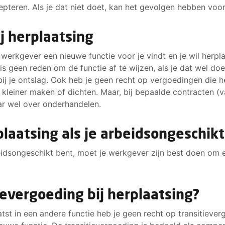
pteren. Als je dat niet doet, kan het gevolgen hebben voo
eken. Je coach helpt je bij het vinden van antwoorden op j
ij goed in bent, waar je gelukkig van wordt en hoe je verder
ij herplaatsing
 baan te vinden.
erkgever een nieuwe functie voor je vindt en je wil herplaa
s geen reden om de functie af te wijzen, als je dat wel doet
 bij je ontslag. Ook heb je geen recht op vergoedingen die h
s kleiner maken of dichten. Maar, bij bepaalde contracten (v
ar wel over onderhandelen.
laatsing als je arbeidsongeschikt
beidsongeschikt bent, moet je werkgever zijn best doen om
tievergoeding bij herplaatsing?
tst in een andere functie heb je geen recht op transitieverg