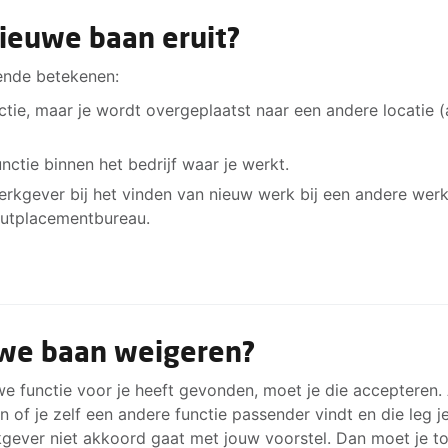
nieuwe baan eruit?
ende betekenen:
tie, maar je wordt overgeplaatst naar een andere locatie (a
unctie binnen het bedrijf waar je werkt.
werkgever bij het vinden van nieuw werk bij een andere wer
outplacementbureau.
f loopbaantraject is een begeleidingstraject voor een werk
jgt. Het doel van zo’n traject is om je te ondersteunen bij 
uwe baan weigeren?
e functie voor je heeft gevonden, moet je die accepteren. A
kegesprek om kennis te maken en je vraag duidelijk te krij
en of je zelf een andere functie passender vindt en die leg 
esprekken en je maakt samen een plan. Je krijgt hulp bij h
gever niet akkoord gaat met jouw voorstel. Dan moet je toc
drachten uit.