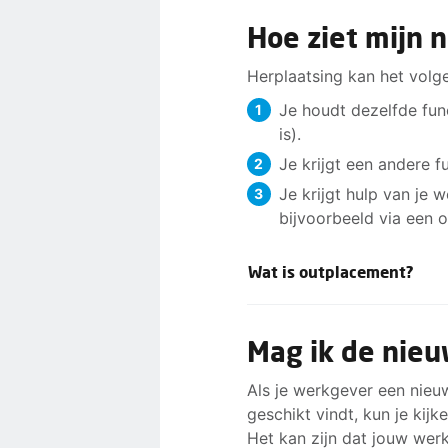
Hoe ziet mijn 
Herplaatsing kan het volg
Je houdt dezelfde func
is).
Je krijgt een andere f
Je krijgt hulp van je 
bijvoorbeeld via een 
Wat is outplacement?
Een outplacementtraject o
reorganisatie te maken kri
Mag ik de nie
baan.
Als je werkgever een nieuw
Vaak doe je eerst een inta
geschikt vindt, kun je kijk
echte coaching. Je voert g
Het kan zijn dat jouw werk
sollicitatietips en voert op