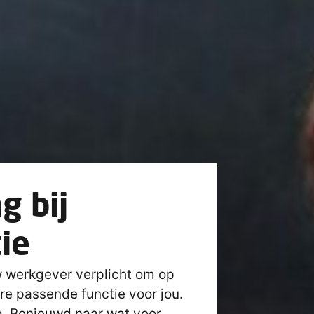
g bij
ie
uw werkgever verplicht om op
re passende functie voor jou.
g. Benieuwd naar wat voor