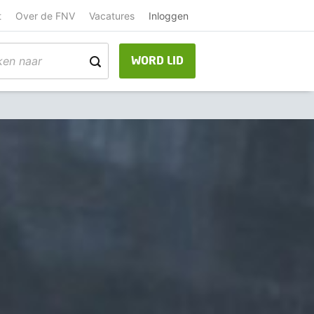
t
Over de FNV
Vacatures
Inloggen
WORD LID