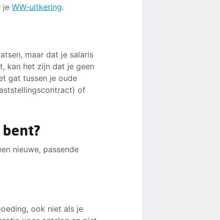
r je
WW-uitkering
.
e vragen. Zo ontdek je
 moet. En sta je er niet
tsen, maar dat je salaris
, kan het zijn dat je geen
et gat tussen je oude
aststellingscontract) of
 bent?
 een nieuwe, passende
oeding, ook niet als je