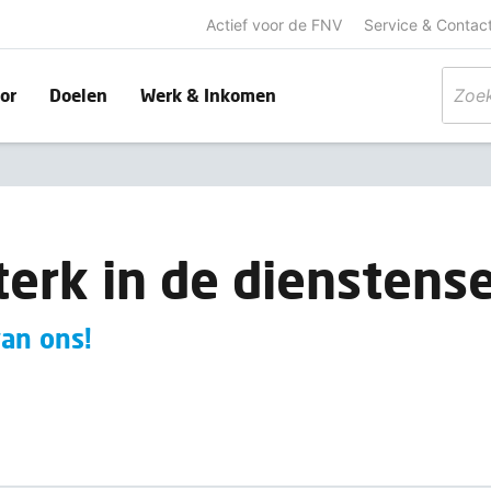
Actief voor de FNV
Service & Contac
or
Doelen
Werk & Inkomen
erk in de dienstens
van ons!