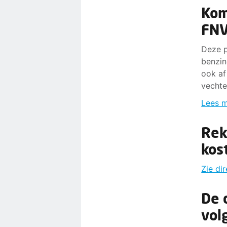
Kom 
FN
Deze p
benzin
ook af
vechte
Lees m
Rek
kos
Zie di
De 
vol