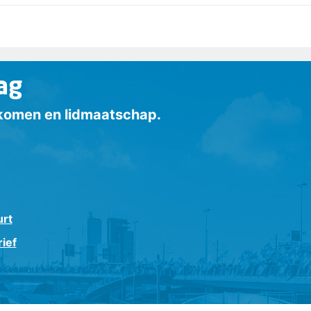
ag
inkomen en lidmaatschap.
urt
ief