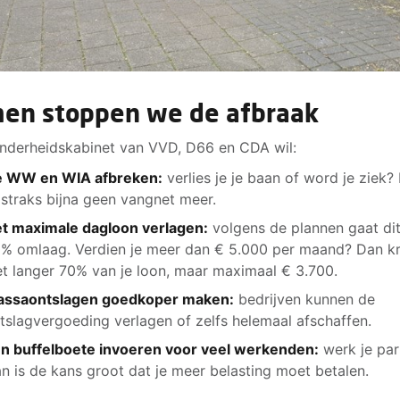
en stoppen we de afbraak
nderheidskabinet van VVD, D66 en CDA wil:
 WW en WIA afbreken:
verlies je je baan of word je ziek?
 straks bijna geen vangnet meer.
t maximale dagloon verlagen:
volgens de plannen gaat di
% omlaag. Verdien je meer dan € 5.000 per maand? Dan kri
et langer 70% van je loon, maar maximaal € 3.700.
ssaontslagen goedkoper maken:
bedrijven kunnen de
tslagvergoeding verlagen of zelfs helemaal afschaffen.
n buffelboete invoeren voor veel werkenden:
werk je par
n is de kans groot dat je meer belasting moet betalen.