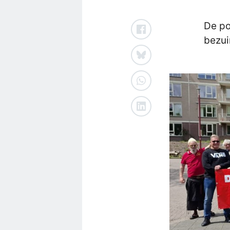
De po
bezui