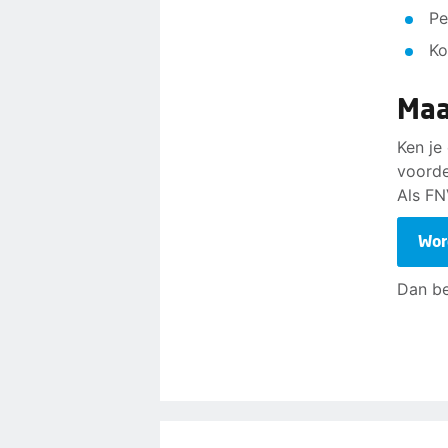
Pe
Ko
Maa
Ken je
voorde
Als FN
Wor
Dan be