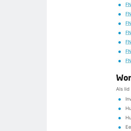
FN
FN
FN
FN
FN
F
FN
Wor
Als li
In
Hu
Hu
Ee