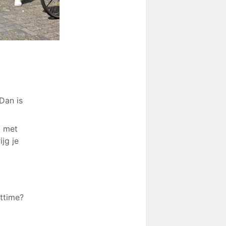
 Dan is
t met
jg je
ttime?