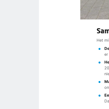
Sam
Het mi
De
er
He
20
ni
Ma
on
Ee
Da