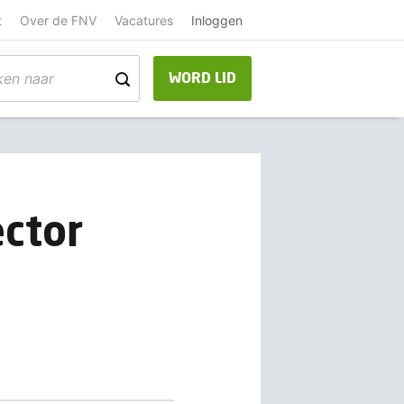
t
Over de FNV
Vacatures
Inloggen
WORD LID
ector