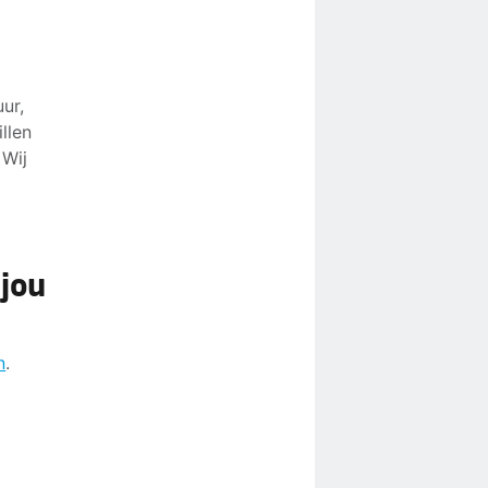
ur,
llen
 Wij
jou
n
.