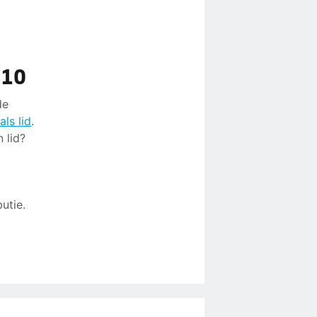
 10
de
ls lid
.
 lid?
utie.