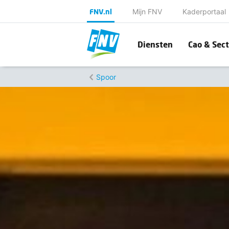
FNV.nl
Mijn FNV
Kaderportaal
Diensten
Cao & Sect
Spoor