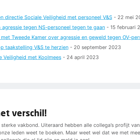
 directie Sociale Veiligheid met personeel V&S
- 22 mei 2
 agressie tegen NS-personeel tegen te gaan
- 15 februari 
 met Tweede Kamer over agressie en geweld tegen OV-per
 taakstelling V&S te herzien
- 20 september 2023
e Veiligheid met Koolmees
- 24 april 2023
t verschil!
 sterke vakbond. Uiteraard hebben alle collega’s profijt van
onze leden weet te boeken. Maar weet wel dat we met mee