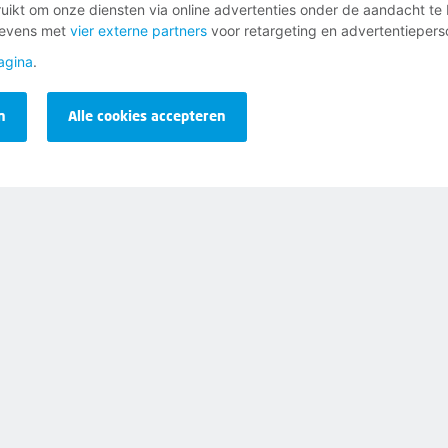
ikt om onze diensten via online advertenties onder de aandacht te 
gevens met
vier externe partners
voor retargeting en advertentieperso
inkomen en lidmaatschap.
agina
.
n
Alle cookies accepteren
urt
ief
Opzeggen