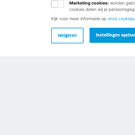
Marketing cookies
:
worden gebru
cookies delen wij je persoonsge
Bij al je vragen over werk, 
Kijk voor meer informatie op
onze cookiep
Neem contact op met de FNV
Instellingen opslaa
Weigeren
Vragen over het lidmaatschap
Vragen over werk en inkomen
Dienstverlening bij jou in de bu
Meld je aan voor onze nieuwsbr
Disclaimer
Cookies
Privacy