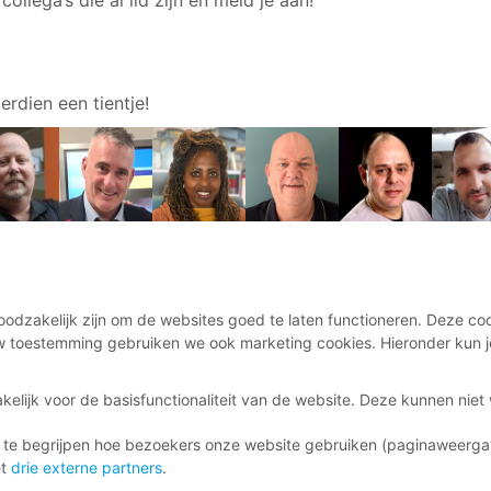
 collega’s die al lid zijn en meld je aan!
erdien een tientje!
odzakelijk zijn om de websites goed te laten functioneren. Deze coo
 toestemming gebruiken we ook marketing cookies. Hieronder kun j
kelijk voor de basisfunctionaliteit van de website. Deze kunnen nie
 te begrijpen hoe bezoekers onze website gebruiken (paginaweerg
et
drie externe partners
.
ag