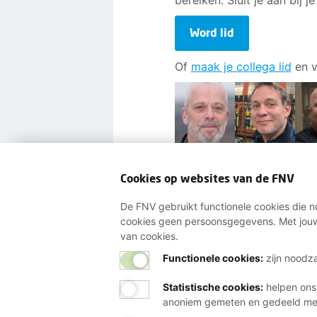
bereiken. Sluit je aan bij je
Word lid
Of
maak je collega lid
en v
Cookies op websites van de FNV
De FNV gebruikt functionele cookies die no
cookies geen persoonsgegevens. Met jouw
van cookies.
Functionele cookies:
zijn noodza
Statistische cookies
:
helpen ons
anoniem gemeten en gedeeld m
Wij helpen je gra