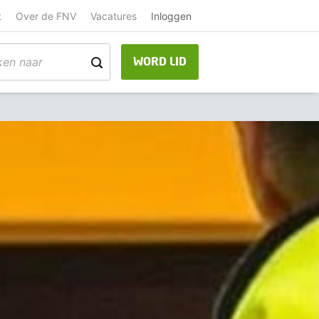
t
Over de FNV
Vacatures
Inloggen
WORD LID