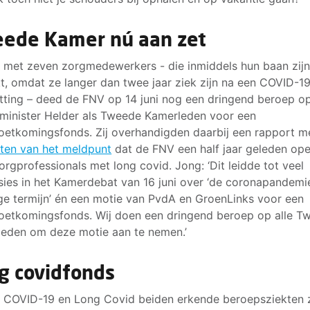
ede Kamer nú aan zet
met zeven zorgmedewerkers - die inmiddels hun baan zijn
t, omdat ze langer dan twee jaar ziek zijn na een COVID-1
ting – deed de FNV op 14 juni nog een dringend beroep o
minister Helder als Tweede Kamerleden voor een
etkomingsfonds. Zij overhandigden daarbij een rapport m
aten van het meldpunt
dat de FNV een half jaar geleden op
orgprofessionals met long covid. Jong: ‘Dit leidde tot veel
sies in het Kamerdebat van 16 juni over ‘de coronapandemi
ge termijn’ én een motie van PvdA en GroenLinks voor een
etkomingsfonds. Wij doen een dringend beroep op alle T
eden om deze motie aan te nemen.’
g covidfonds
COVID-19 en Long Covid beiden erkende beroepsziekten z