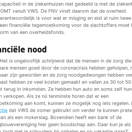
capaciteit in de ziekenhuizen niet gedeeld is met de zieken
 OMT vanuit VWS. De FNV vindt daarom dat de overheid
rantwoordelijk is voor wat er misging en eist al ruim twee 
 een financiële tegemoetkoming voor de slachtoffers moet
vorm van een overheidsfonds.
anciële nood
‘Het is ongelooflijk schrijnend dat de mensen in de zorg die
are mensen goed door de coronacrisis hebben geholpen, n
aar zijn geworden en de zorg noodgedwongen hebben ver
ast hebben ze veel kosten gemaakt en vallen ze 30 tot 50
t terug in inkomsten. Ze hebben hun auto en soms zelf hun
 verkopen. Als ze nú tenminste horen dat er een
etkoming aan komt, kunnen ze mogelijk nog iets regelen.
ctie
dat VWS de zomer gebruikt om verder te kunnen prate
an als een mokerslag. Bovendien heeft een bank of de
bouwvereniging hier geen boodschap aan. Daar kun je als
ek toch niet je schouders bij ophalen en op vakantie gaan?’