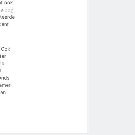
at ook
naloog
ateerde
kent
. Ook
ter
ie
l
onds
Kamer
van