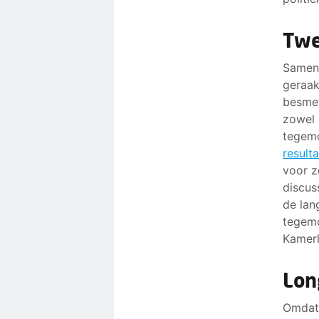
Twe
Samen 
geraak
besmet
zowel 
tegemo
result
voor z
discus
de lan
tegemo
Kamerl
Lon
Omdat 