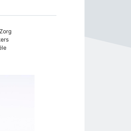
 Zorg
kers
ële