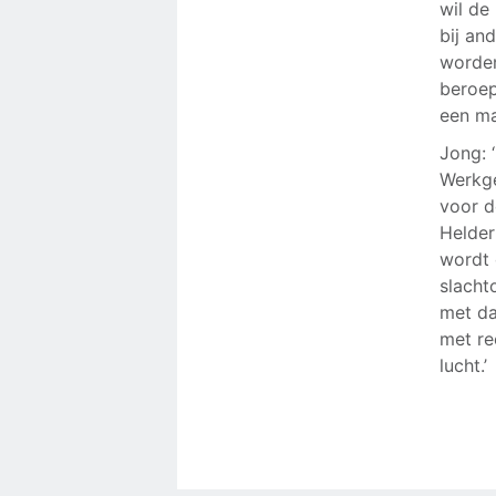
wil de
bij an
worden
beroep
een ma
Jong: 
Werkge
voor d
Helder
wordt 
slacht
met da
met re
lucht.’