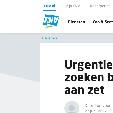
FNV.nl
Mijn FNV
Kaderportaal
Diensten
Cao & Sect
Nieuws
Urgentie
zoeken 
aan zet
Door Persvoorli
27 juni 2022