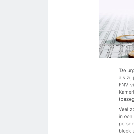
‘De urg
als zi
FNV-vi
Kamerl
toezeg
Veel z
in een 
persoo
bleek 