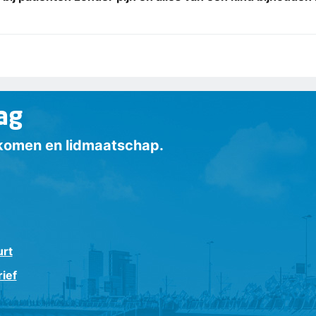
ag
inkomen en lidmaatschap.
urt
ief