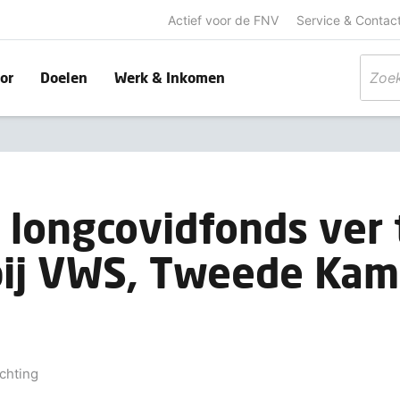
Actief voor de FNV
Service & Contac
or
Doelen
Werk & Inkomen
 longcovidfonds ver 
bij VWS, Tweede Kam
chting