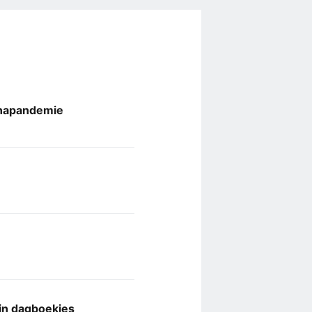
onapandemie
 in dagboekjes