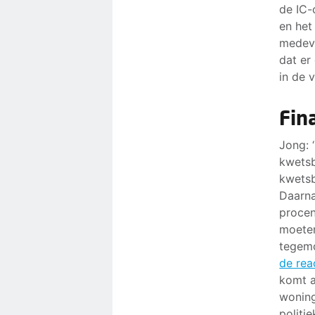
de IC-
en het
medeve
dat er
in de 
Fin
Jong: 
kwetsb
kwetsb
Daarna
procen
moeten
tegemo
de rea
komt a
woning
politi