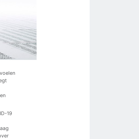
 voelen
egt
een
ID-19
daag
over