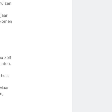
huizen
jaar
 komen
u zélf
laten.
 huis
 Maar
n,