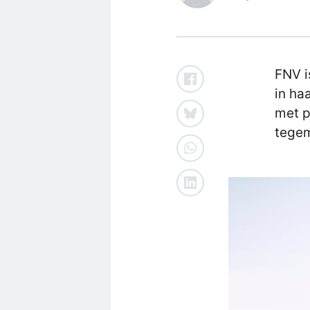
FNV i
in ha
met p
tege