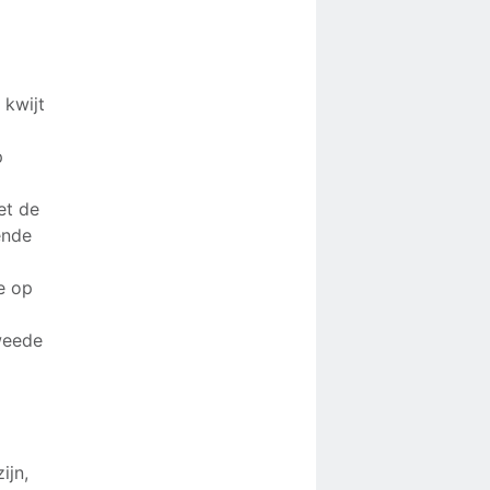
 kwijt
9
p
et de
ende
e op
weede
ijn,