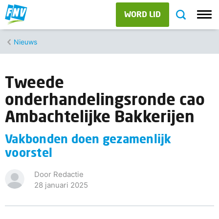
WORD LID
Nieuws
Tweede
onderhandelingsronde cao
Ambachtelijke Bakkerijen
Vakbonden doen gezamenlijk
voorstel
Door Redactie
28 januari 2025