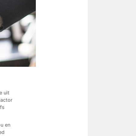
 uit
actor
fs
ou en
ed