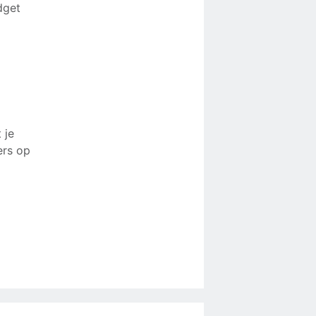
dget
 je
ers op