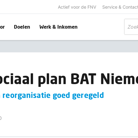
Actief voor de FNV
Service & Contac
or
Doelen
Werk & Inkomen
ciaal plan BAT Niem
 reorganisatie goed geregeld
0