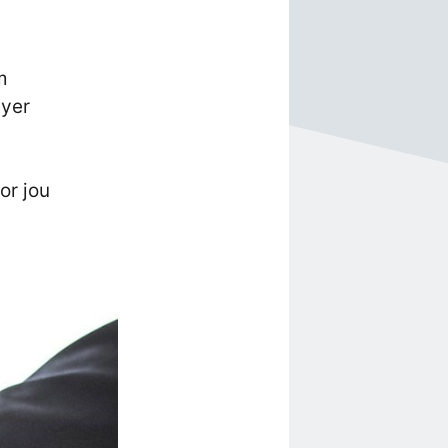
m
eyer
or jou