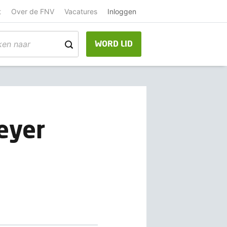
t
Over de FNV
Vacatures
Inloggen
WORD LID
eyer