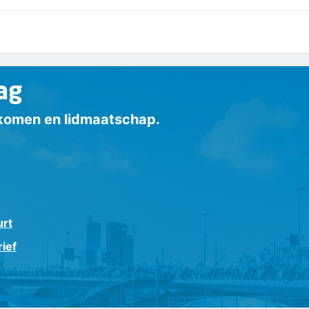
ag
inkomen en lidmaatschap.
urt
ief