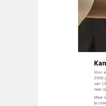
Kan
Voor e
2009 g
van 1,
neer o
Maar o
je col