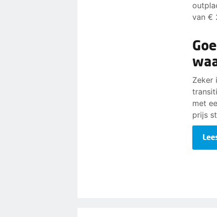
outpla
van € 
Goe
waa
Zeker 
transi
met ee
prijs s
Lee