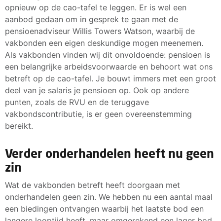
Per 01-12-2023 verhoging van de salarissen (op
opnieuw op de cao-tafel te leggen. Er is wel een
225,00
fulltime basis) elke trede in de salarisschalen met
aanbod gedaan om in gesprek te gaan met de
Per 01-06-2024 verhoging van de salarissen
€225
pensioenadviseur Willis Towers Watson, waarbij de
(fulltime basis) en elke trede in de
vakbonden een eigen deskundige mogen meenemen.
Per 01-10-2024 verhoging van de salarissen van
salarisschalen met € 50,00.
Als vakbonden vinden wij dit onvoldoende: pensioen is
3%
Voorbeeld: schaal 4 (max) zou in dit geval uitkomen op
een belangrijke arbeidsvoorwaarde en behoort wat ons
Voorbeeld: schaal 4 (max) zou in dit geval uitkomen op
een loonsverhoging 9,2% voor 12 maanden
betreft op de cao-tafel. Je bouwt immers met een groot
10,8% voor 15 maanden. Hierbij wil de werkgever de
deel van je salaris je pensioen op. Ook op andere
eenmalige uitkering van € 250,- in december 2023
punten, zoals de RVU en de teruggave
graag meerekenen. Wij kunnen daar duidelijk over zijn:
vakbondscontributie, is er geen overeenstemming
dat is en was een eenzijdig besluit van de werkgever.
bereikt.
De vakbondscontributie is daarmee dan ook nog eens
ten koste gegaan. Wij hebben de eenmalige uitkering
Verder onderhandelen heeft nu geen
dus ook niet meegerekend.
zin
Lees de voorstellenbrief van 14 febuari van de
Wat de vakbonden betreft heeft doorgaan met
werkgevers
onderhandelen geen zin. We hebben nu een aantal maal
een biedingen ontvangen waarbij het laatste bod een
langere looptijd heeft, maar omgerekend een lager bod