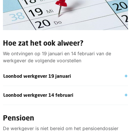
Hoe zat het ook alweer?
We ontvingen op 19 januari en 14 februari van de
werkgever de volgende voorstellen
Loonbod werkgever 19 januari
Op 19 januari ontvingen wij van Koninklijke Talens een
Loonbod werkgever 14 februari
loonbod waarvan wij hebben aangegeven dat wij graag
verder wilden praten over optie 2:
Op 4 februari ontvingen we van Koninklijke Talens
Looptijd van 1 jaar
opnieuw een loonbod:
Pensioen
Per 01-12-2023 verhoging van de salarissen (op
Looptijd van 15 maanden
De werkgever is niet bereid om het pensioendossier
fulltime basis) elke trede in de salarisschalen met €