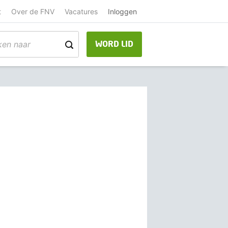
t
Over de FNV
Vacatures
Inloggen
WORD LID