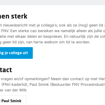
er van vinden.
st op 33,6 uur werken. Veel werkgevers betalen dan gewo
ige salaris uit, maar bij Organon leveren de collega’s per we
en sterk
uren in. Hoe je dan nog vakantiedagen overhoudt en – in de
e arbeidsmarkt belangrijk – je nog een aantrekkelijke werk
it nieuwsbericht met je collega's; ook als ze (nog) geen lid 
, dat weten we niet zo goed.
 FNV. Een sterke cao bereiken we namelijk alleen als jullie 
atie met elkaar delen en bespreken. En natuurlijk zijn de col
g geen lid zijn, van harte welkom om lid te worden.
ig je collega uit
tact
 vragen en/of opmerkingen? Neem dan contact op met He
 (FNV-kaderlid), Paul Smink (Bestuurder FNV Procesindustr
er van der Wilk
l Paul Smink