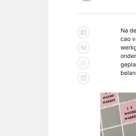
Na de
cao v
werkg
onder
gepla
belan