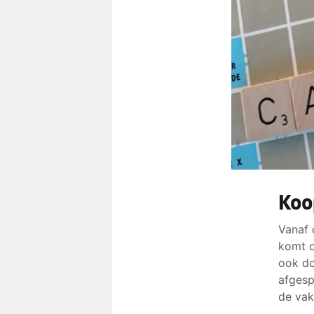
Koo
Vanaf 
komt d
ook do
afgesp
de vak