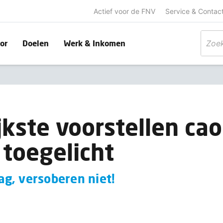
Actief voor de FNV
Service & Contac
or
Doelen
Werk & Inkomen
jkste voorstellen cao
toegelicht
g, versoberen niet!