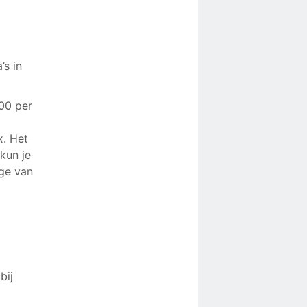
’s in
100 per
x. Het
 kun je
age van
bij