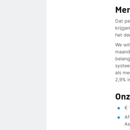
Mer
Dat pe
krijge
het der
We wil
maand 
belang
systeem
als me
2,9% i
Onz
€ 
Af
As