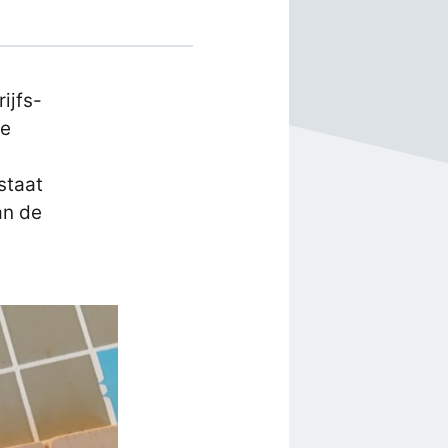
ijfs-
ie
staat
an de