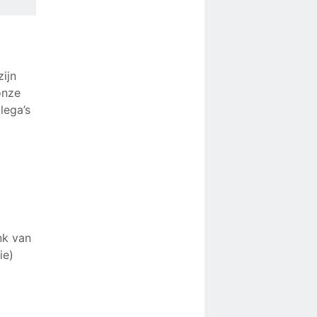
on het
ek 6,4
gever
zijn
onze
lega’s
nk van
ie)