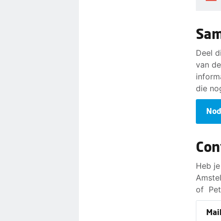
jullie 
begren
volled
Sam
verlof
huidig
Deel d
blijft
van de
inform
die no
Nod
Con
Heb je
Amstel
of Pet
Mai