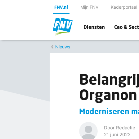
FNV.nl
Mijn FNV
Kaderportaal
Diensten
Cao & Sect
Nieuws
Belangri
Organon 
Moderniseren ma
Door Redactie
21 juni 2022