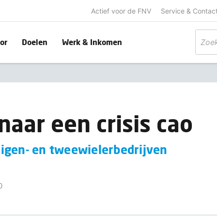
Actief voor de FNV
Service & Contac
or
Doelen
Werk & Inkomen
naar een crisis cao
igen- en tweewielerbedrijven
0