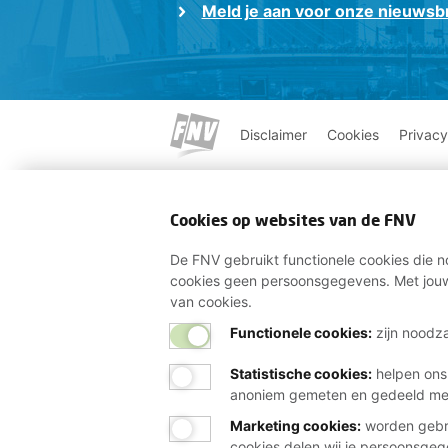
Meld je aan voor onze nieuwsbr
Disclaimer
Cookies
Privacy
Cookies op websites van de FNV
De FNV gebruikt functionele cookies die no
cookies geen persoonsgegevens. Met jouw
van cookies.
Functionele cookies:
zijn noodza
Statistische cookies
:
helpen ons
anoniem gemeten en gedeeld m
Marketing cookies
:
worden gebru
cookies delen wij je persoonsge