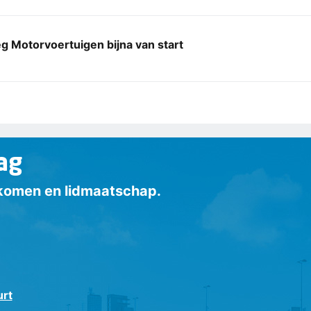
g Motorvoertuigen bijna van start
ag
inkomen en lidmaatschap.
urt