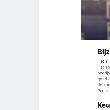
Bij
Het zi
Het zo
bedrij
goed d
de koo
Pensio
Keu