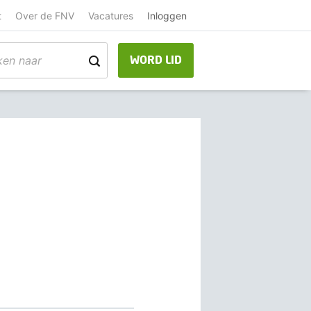
t
Over de FNV
Vacatures
Inloggen
WORD LID