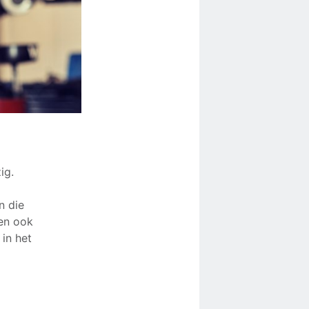
ig.
n die
len ook
in het