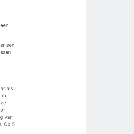
 een
er een
assen
ar als
cao,
nze
oor
ng van
s. Op 5