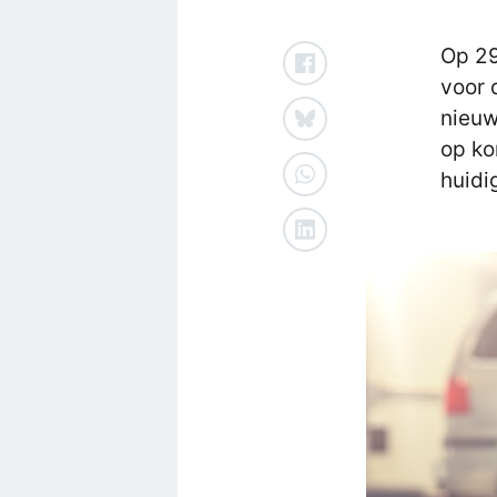
Op 29
voor 
nieuw
op ko
huidi