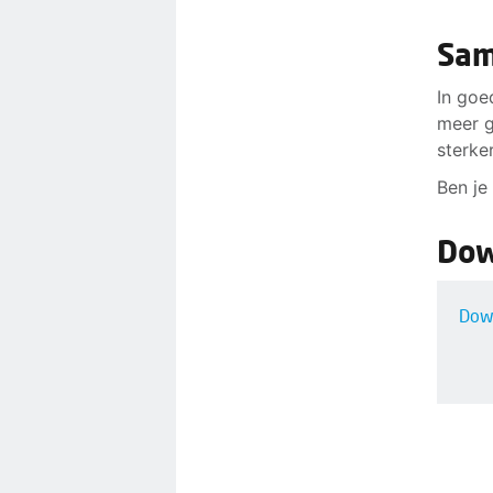
Sam
In goe
meer g
sterke
Ben je
Dow
Dowl