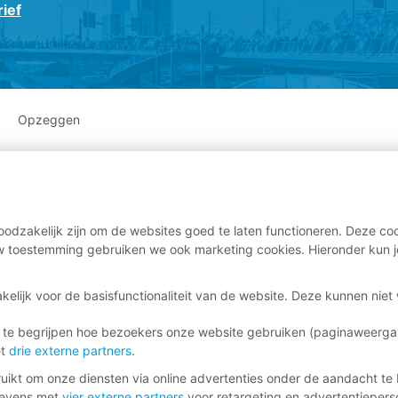
ief
Opzeggen
odzakelijk zijn om de websites goed te laten functioneren. Deze coo
 toestemming gebruiken we ook marketing cookies. Hieronder kun j
kelijk voor de basisfunctionaliteit van de website. Deze kunnen nie
 te begrijpen hoe bezoekers onze website gebruiken (paginaweerg
et
drie externe partners
.
ikt om onze diensten via online advertenties onder de aandacht te 
gevens met
vier externe partners
voor retargeting en advertentieperso