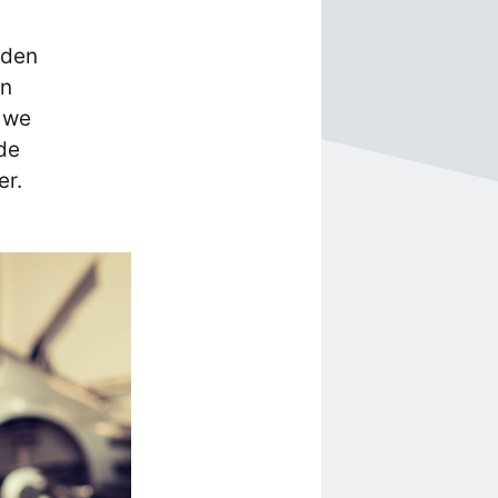
nden
en
 we
 de
er.