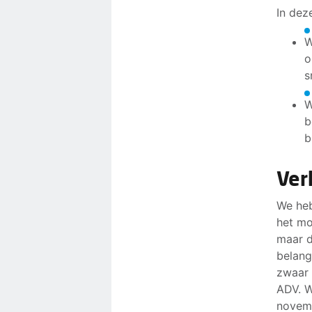
In dez
W
o
s
W
b
b
Ver
We heb
het mo
maar 
belang
zwaar 
ADV. W
novemb