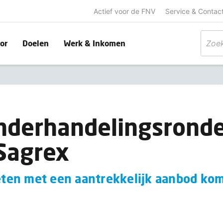
Actief voor de FNV
Service & Contac
or
Doelen
Werk & Inkomen
nderhandelingsronde
Sagrex
ten met een aantrekkelijk aanbod ko