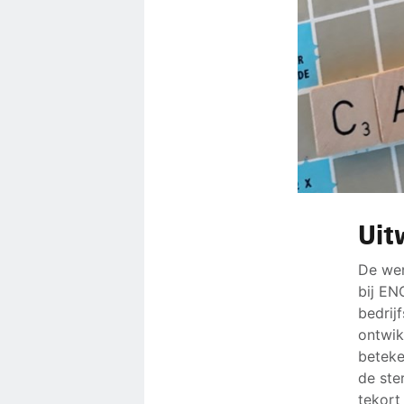
Uit
De wer
bij EN
bedrij
ontwik
beteke
de ste
tekort