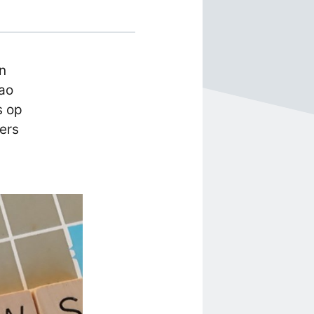
n
ao
s op
ers