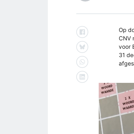
Op d
CNV m
voor 
31 de
afges