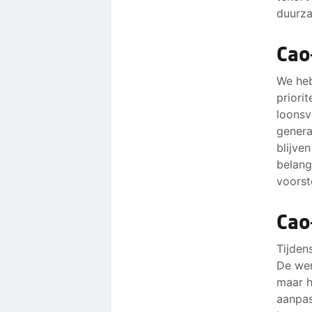
duurz
Cao
We heb
priori
loonsv
genera
blijve
belang
voorst
Cao
Tijden
De wer
maar 
aanpas