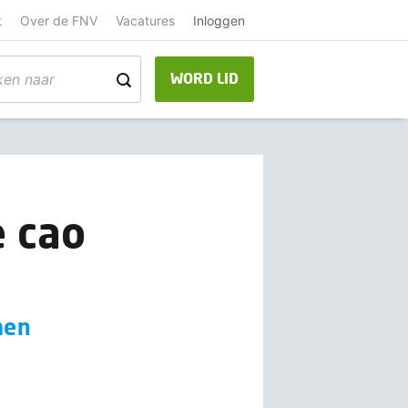
t
Over de FNV
Vacatures
Inloggen
WORD LID
 cao
men