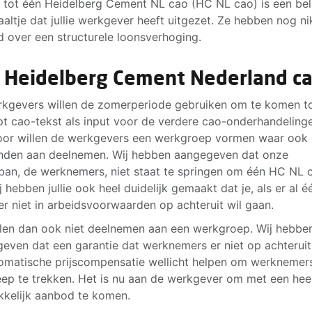
tot één Heidelberg Cement NL cao (HC NL cao) is een bel
aaltje dat jullie werkgever heeft uitgezet. Ze hebben nog ni
 over een structurele loonsverhoging.
 Heidelberg Cement Nederland c
kgevers willen de zomerperiode gebruiken om te komen t
t cao-tekst als input voor de verdere cao-onderhandeling
or willen de werkgevers een werkgroep vormen waar ook
den aan deelnemen. Wij hebben aangegeven dat onze
ban, de werknemers, niet staat te springen om één HC NL 
j hebben jullie ook heel duidelijk gemaakt dat je, als er al 
er niet in arbeidsvoorwaarden op achteruit wil gaan.
llen dan ook niet deelnemen aan een werkgroep. Wij hebbe
even dat een garantie dat werknemers er niet op achterui
omatische prijscompensatie wellicht helpen om werknemer
eep te trekken. Het is nu aan de werkgever om met een hee
kkelijk aanbod te komen.