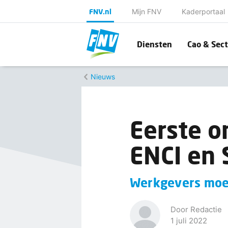
FNV.nl
Mijn FNV
Kaderportaal
Diensten
Cao & Sect
Nieuws
Eerste o
ENCI en 
Werkgevers moe
Door Redactie
1 juli 2022