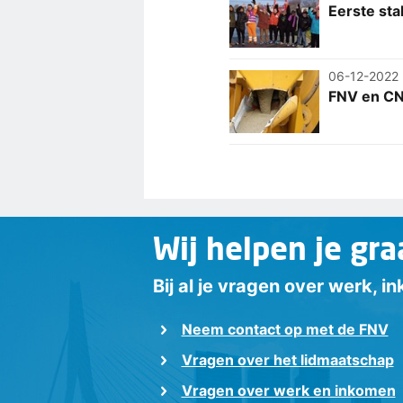
Eerste sta
06-12-2022
FNV en CN
Wij helpen je gra
Bij al je vragen over werk, 
Neem contact op met de FNV
Vragen over het lidmaatschap
Vragen over werk en inkomen