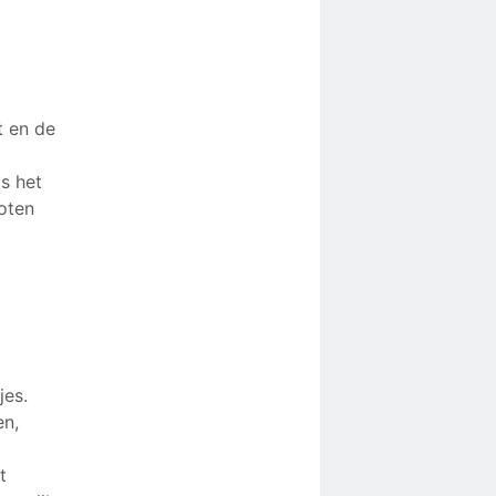
t en de
s het
oten
jes.
en,
t