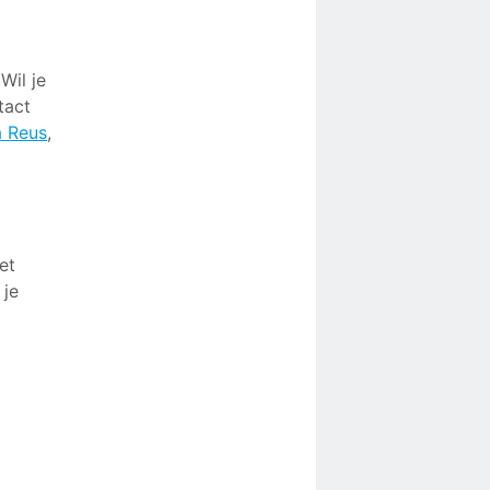
Wil je
tact
a Reus
,
et
 je