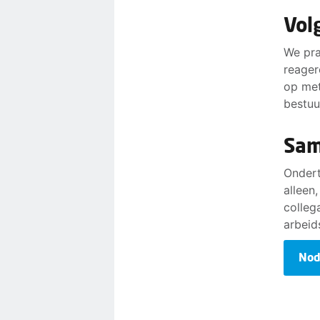
Vol
We pra
reager
op me
bestuu
Sam
Ondert
alleen
colleg
arbeid
Nod