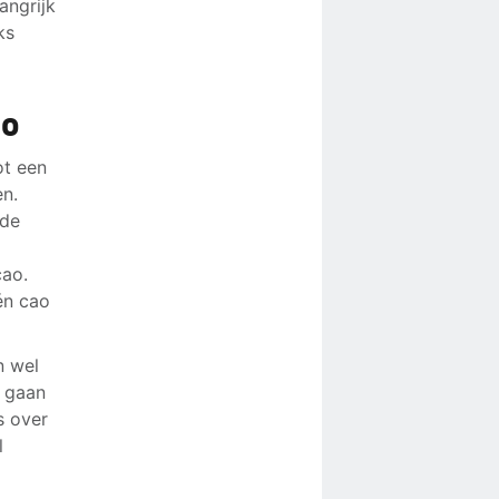
angrijk
ks
ao
ot een
en.
 de
cao.
één cao
n wel
t gaan
s over
l