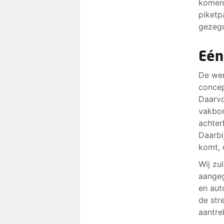
komen 
piketp
gezegd
Eén
De wer
concep
Daarvo
vakbon
achter
Daarbi
komt, 
Wij zu
aangeg
en aut
de str
aantre