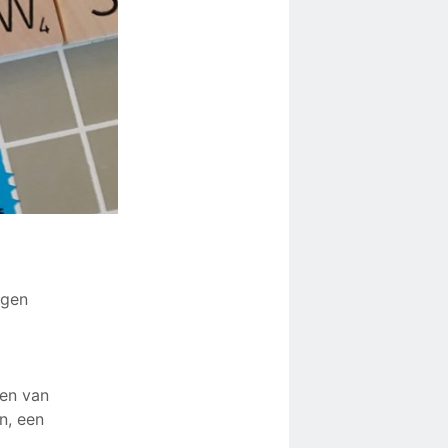
ngen
gen van
n, een