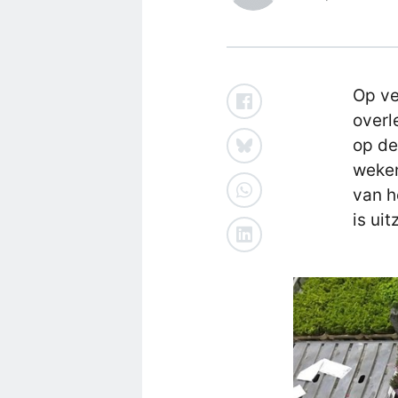
Op ve
overl
op de
weken
van h
is uit