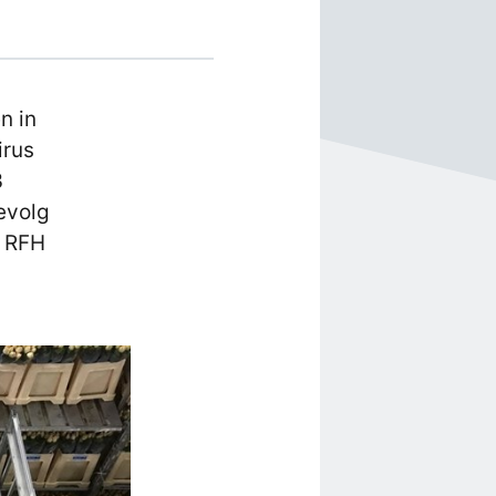
n in
irus
3
gevolg
n RFH