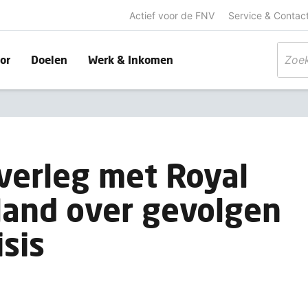
Actief voor de FNV
Service & Contac
or
Doelen
Werk & Inkomen
verleg met Royal
land over gevolgen
isis