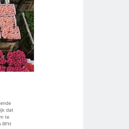
lende
ijk dat
m te
n RFH