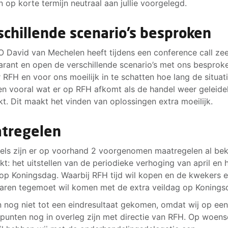
 op korte termijn neutraal aan jullie voorgelegd.
schillende scenario’s besproken
 David van Mechelen heeft tijdens een conference call ze
arant en open de verschillende scenario’s met ons besprok
r RFH en voor ons moeilijk in te schatten hoe lang de situat
en vooral wat er op RFH afkomt als de handel weer geleidel
kt. Dit maakt het vinden van oplossingen extra moeilijk.
tregelen
els zijn er op voorhand 2 voorgenomen maatregelen al be
t: het uitstellen van de periodieke verhoging van april en 
 op Koningsdag. Waarbij RFH tijd wil kopen en de kwekers 
aren tegemoet wil komen met de extra veildag op Konings
n nog niet tot een eindresultaat gekomen, omdat wij op ee
 punten nog in overleg zijn met directie van RFH. Op woen