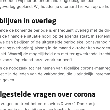
il hebben wij met de onderhandelingsdelegatie een
goverleg gepland. Wij houden je uiteraard hiervan op de ho
blijven in overleg
nde de komende periode is er frequent overleg met de dire
j de financiële situatie hoog op de agenda staat. In septem
 we dan bekijken of de uitgestelde periodieke loonsverhogi
delingsverhoging) alsnog in de maand oktober kan worde
aald. Waarbij de mogelijkheid om met terugwerkende kracht 
n vanzelfsprekend onze voorkeur heeft.
n de noodzaak tot het nemen van tijdelijke corona-maatreg
et zijn de leden van de vakbonden, die uiteindelijk instem
n geven.
lgestelde vragen over corona
 vragen omtrent het coronavirus & werk? Dan kan je
nformatie vinden bij onze veelgestelde vragen.