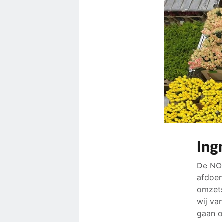
Ing
De NOW
afdoen
omzets
wij va
gaan o