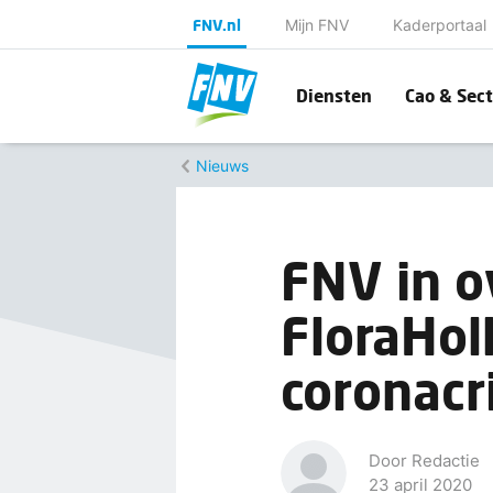
FNV.nl
Mijn FNV
Kaderportaal
Diensten
Cao & Sect
Nieuws
FNV in o
FloraHol
coronacr
Door Redactie
23 april 2020