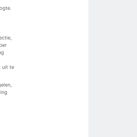
ogte.
ctie,
ber
ng
n
uit te
elen,
ming