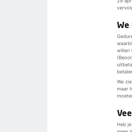
29 apr
vervol
We 
Gedure
waarbi
willen
(Beoor
uitbet
betale
We zie
maar h
moete
Vee
Heb je
meer i