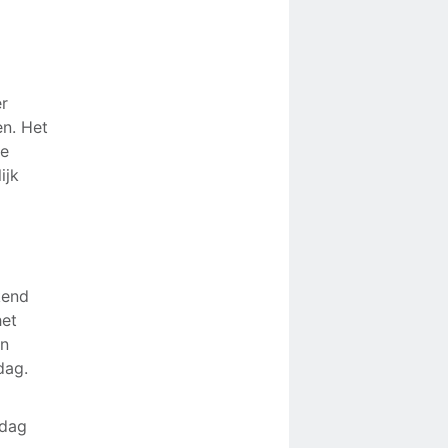
er
en. Het
ie
ijk
kend
het
en
dag.
n
sdag