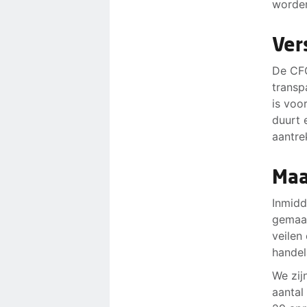
worden
Ver
De CFO
transp
is voo
duurt 
aantre
Maa
Inmidd
gemaak
veilen
handel
We zij
aantal