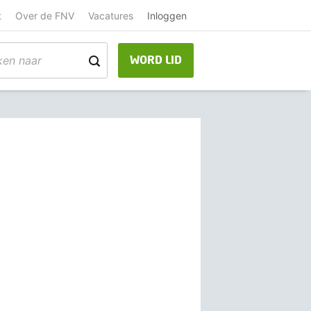
t
Over de FNV
Vacatures
Inloggen
WORD LID