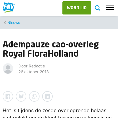
WORD LID
Nieuws
Adempauze cao-overleg
Royal FloraHolland
Door Redactie
26 oktober 2018
Het is tijdens de zesde overlegronde helaas
niet gelukt om de kloof tussen onze looneis en