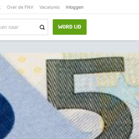
t
Over de FNV
Vacatures
Inloggen
WORD LID