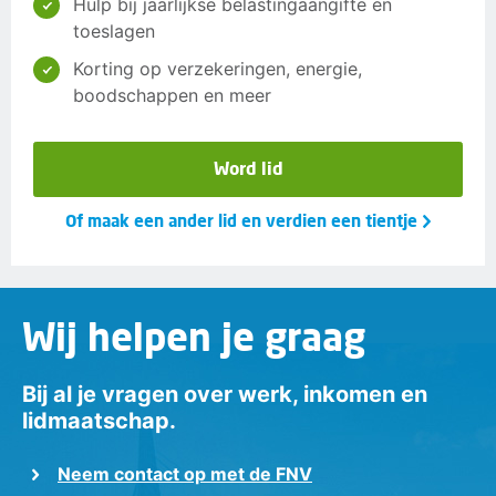
Hulp bij jaarlijkse belastingaangifte en
toeslagen
Korting op verzekeringen, energie,
boodschappen en meer
Word lid
Of maak een ander lid en verdien een tientje
Wij helpen je graag
Bij al je vragen over werk, inkomen en
lidmaatschap.
Neem contact op met de FNV