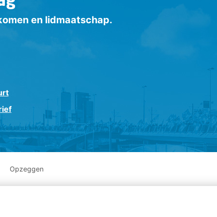
inkomen en lidmaatschap.
urt
ief
Opzeggen