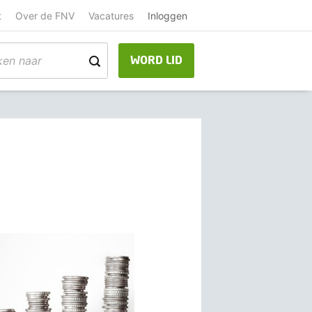
t
Over de FNV
Vacatures
Inloggen
WORD LID