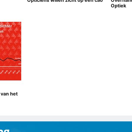
Opticiens willen zicht op een cao
Overhand
Optiek
 van het
ag