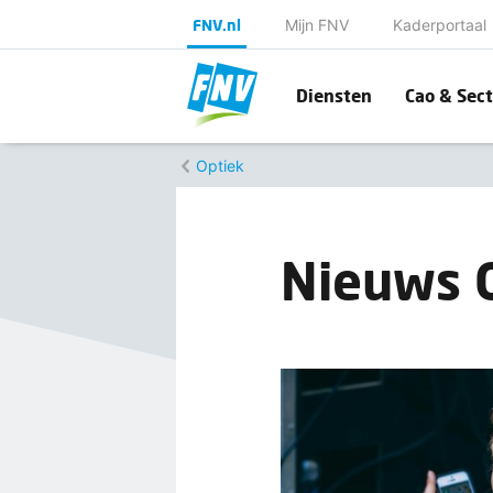
FNV.nl
Mijn FNV
Kaderportaal
Diensten
Cao & Sect
Optiek
Nieuws 