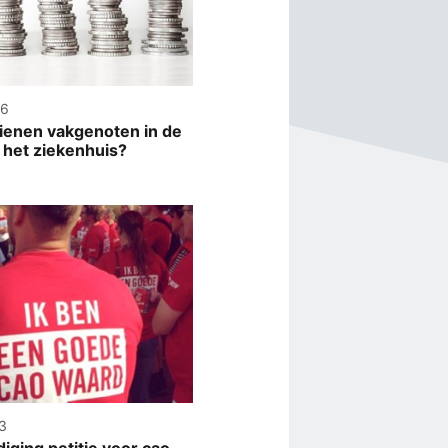
26
ienen vakgenoten in de
 het ziekenhuis?
3