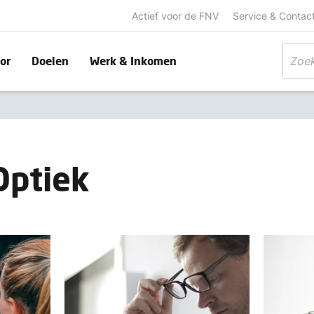
Actief voor de FNV
Service & Contac
or
Doelen
Werk & Inkomen
Optiek