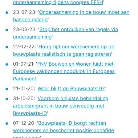
onderaanneming tijdens congres EFBH
'
23-07-23: '
Onderaanneming in de bouw moet aan
banden gelegd
'
23-03-23: '
Stop het ontduiken van regels via
onderaanneming
'
22-12-22: '
Hoog tijd om werknemers op de
bouwplaats realistisch te gaan registreren
'
01-07-21: '
FNV Bouwen en Wonen luidt met
Europese vakbonden noodklok in Europees
Parlement
'
21-01-20: '
Waar blijft de BouwplaatsID?
'
31-10-20: '
Voorkom onjuiste behandeling
arbeidsmigrant in bouw eenvoudig met
Bouwplaats-ID
'
07-12-20: '
Bouwplaats-ID borgt rechten
werknemers en beschermt positie bonafide
werkgevers
'