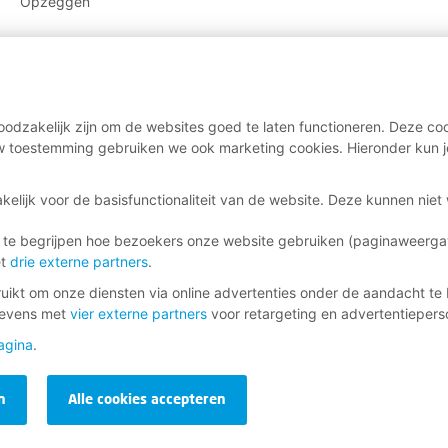
Opzeggen
odzakelijk zijn om de websites goed te laten functioneren. Deze coo
 toestemming gebruiken we ook marketing cookies. Hieronder kun j
kelijk voor de basisfunctionaliteit van de website. Deze kunnen nie
 te begrijpen hoe bezoekers onze website gebruiken (paginaweerg
et
drie externe partners
.
ikt om onze diensten via online advertenties onder de aandacht te 
gevens met
vier externe partners
voor retargeting en advertentieperso
agina
.
n
Alle cookies accepteren