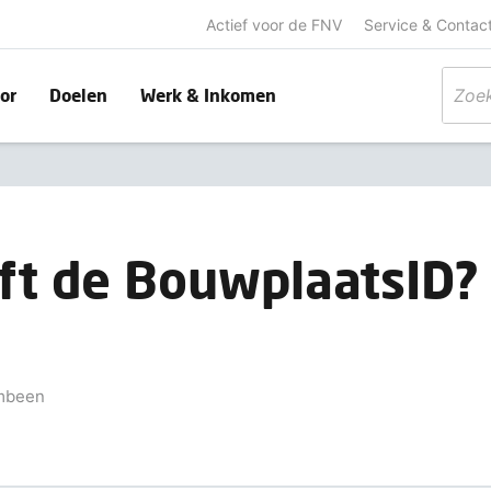
Actief voor de FNV
Service & Contac
or
Doelen
Werk & Inkomen
jft de BouwplaatsID?
mbeen