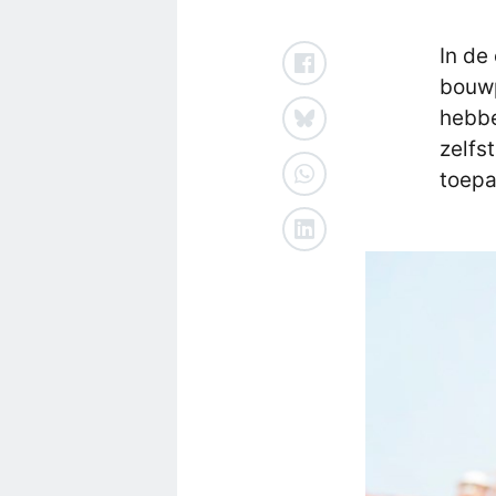
In de
bouwp
hebbe
zelfs
toepa