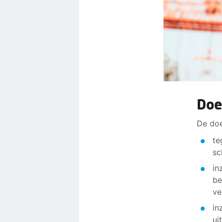
Doe
De doe
te
sc
in
be
ve
in
ui