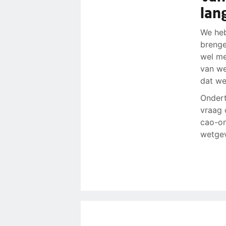
lan
We heb
brenge
wel me
van we
dat we
Ondert
vraag 
cao-on
wetgev