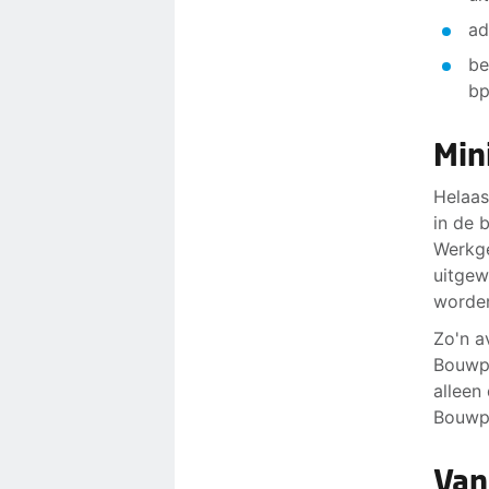
ad
be
bp
Min
Helaas
in de 
Werkge
uitgew
worde
Zo'n a
Bouwpl
alleen
Bouwpl
Van