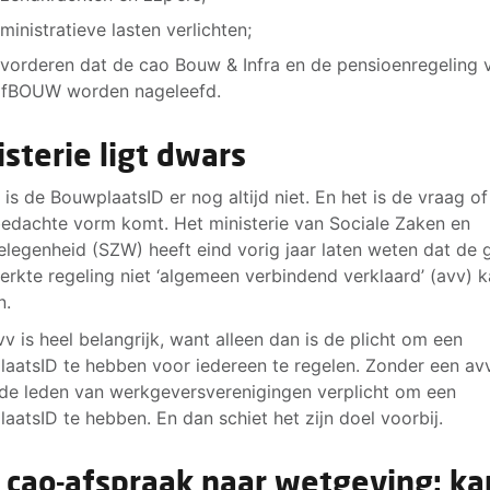
ministratieve lasten verlichten;
vorderen dat de cao Bouw & Infra en de pensioenregeling 
fBOUW worden nageleefd.
isterie ligt dwars
 is de BouwplaatsID er nog altijd niet. En het is de vraag of
bedachte vorm komt. Het ministerie van Sociale Zaken en
legenheid (SZW) heeft eind vorig jaar laten weten dat de 
erkte regeling niet ‘algemeen verbindend verklaard’ (avv) 
n.
vv is heel belangrijk, want alleen dan is de plicht om een
aatsID te hebben voor iedereen te regelen. Zonder een avv
 de leden van werkgeversverenigingen verplicht om een
aatsID te hebben. En dan schiet het zijn doel voorbij.
 cao-afspraak naar wetgeving: ka