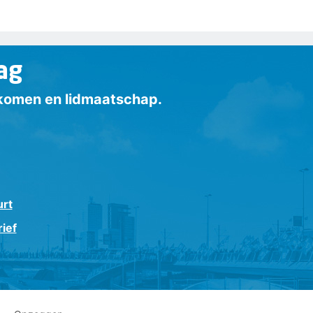
ag
inkomen en lidmaatschap.
urt
ief