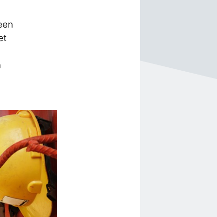
een
et
n