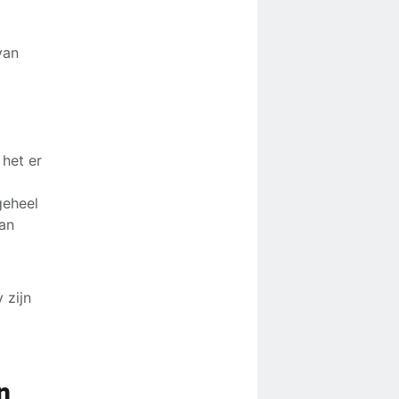
van
 het er
geheel
kan
 zijn
n