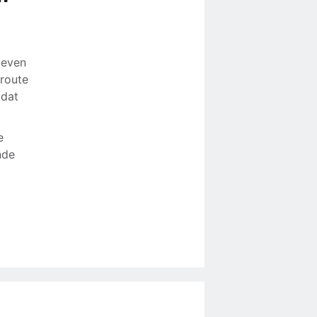
geven
 route
 dat
e
nde