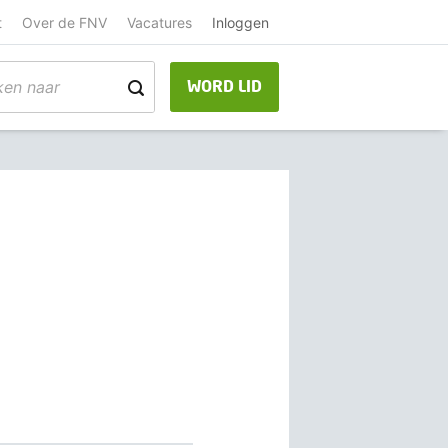
t
Over de FNV
Vacatures
Inloggen
WORD LID