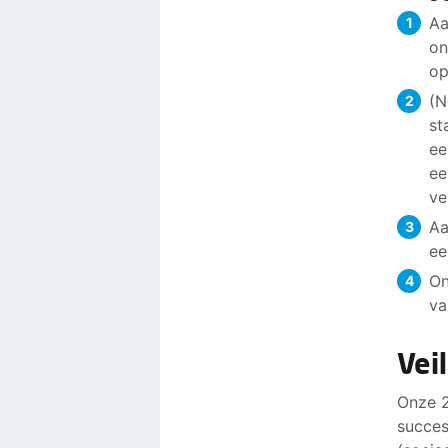
Aa
on
op
(N
st
ee
ee
ve
Aa
ee
On
va
Vei
Onze 2
succes