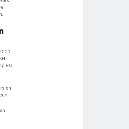
swerk
we
n.
n
 2000
FBH
 op EU
rs en
 een
nen