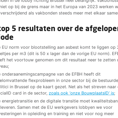
den in de lobby richting Brussel heel belangrijk. Vakbond
niet op bij de grens maar in het Europa van 2023 werken 
verschrijdend als vakbonden steeds meer met elkaar same
top 5 resultaten over de afgelope
iode
 EU norm voor blootstelling aan asbest komt te liggen op
eltjes per m3 (dit is 50 x lager dan de vorige EU norm). E
eft het voortouw genomen om dit resultaat neer te zetten
veau;
 onderaanemingscampagne van de EFBH heeft dit
elomvattende flexprobleem in onze sector bij de bestuurde
litici in Brussel op de kaart gezet. Net als het streven naar
cialID card in de sector,
zoals ook ‘onze BouwplaatsID’ is
;
 energietransitie en de digitale transitie moet kwaliteitsba
leveren. Samen met de EU werkgevers lobbyen we voor
vesteringen in opleiding en training en niet voor nog meer