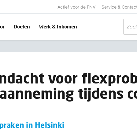
Actief voor de FNV
Service & Contac
or
Doelen
Werk & Inkomen
ndacht voor flexpro
aanneming tijdens c
praken in Helsinki