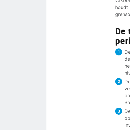
vakbon
houdt 
grenso
De 
per
De
de
he
ni
De
ve
po
So
De
op
in