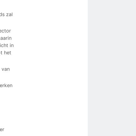
ds zal
ector
daarin
icht in
t het
n van
terken
er