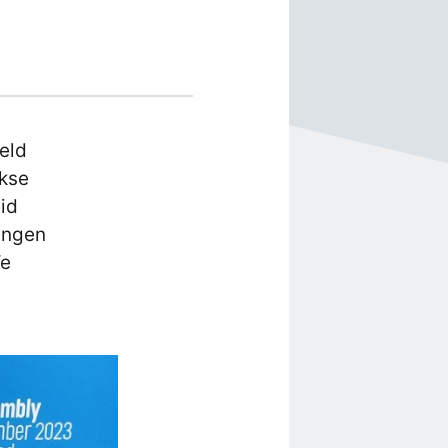
peld
jkse
id
angen
We