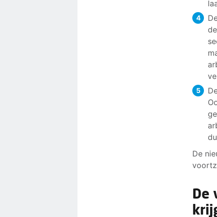
la
De
de
se
ma
ar
ve
De
Oo
ge
ar
du
De nie
voortz
De 
kri