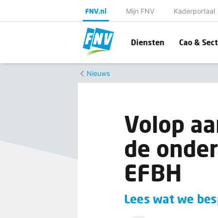
FNV.nl
Mijn FNV
Kaderportaal
Diensten
Cao & Sect
Nieuws
Volop aa
de onder
EFBH
Lees wat we bes