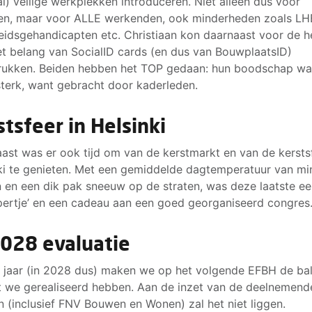
al) veilige werkplekken introduceren. Niet alleen dus voor
n, maar voor ALLE werkenden, ook minderheden zoals LH
eidsgehandicapten etc. Christiaan kon daarnaast voor de h
et belang van SocialID cards (en dus van BouwplaatsID)
ukken. Beiden hebben het TOP gedaan: hun boodschap wa
sterk, want gebracht door kaderleden.
stsfeer in Helsinki
ast was er ook tijd om van de kerstmarkt en van de kerstsf
ki te genieten. Met een gemiddelde dagtemperatuur van min
 en een dik pak sneeuw op de straten, was deze laatste e
pertje’ en een cadeau aan een goed georganiseerd congres
2028 evaluatie
 jaar (in 2028 dus) maken we op het volgende EFBH de ba
 we gerealiseerd hebben. Aan de inzet van de deelnemend
 (inclusief FNV Bouwen en Wonen) zal het niet liggen.