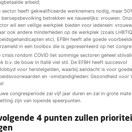
agbetaalde arbeid;
 sector heeft gekwalificeerde werknemers nodig, maar 50
 beroepsbevolking betrekken we nauwelijks: vrouwen. Onz
ctor wil een veilige werkplek bieden voor iedereen: vrouwe
ar ook andere minderheden op de werkplek (zoals LHBTIQ
beidsgehandicapten etc). EFBH heeft alle goede voorbeeld
rzameld in een toolbox die is gepresenteerd op het congre
 crisis rondom COVID liet sommige sectoren geheel stilvall
k b.v. de bouw in Italië viel stil. De EFBH heeft succesvol
lobbyd voor herstelgelden, waarbij aandacht is voor goed
beidsvoorwaarden en -omstandigheden: Gezondheid voor 
s!
uwe congresperiode zal vijf jaar duren en zal in grote mate
etting zijn van lopende speerpunten.
volgende 4 punten zullen prioritei
jgen