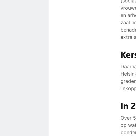
(socia
vrouwe
en arb
zaal h
benadr
extra 
Ker
Daarna
Helsin
graden
‘inkop
In 
Over 5
op wat
bonden