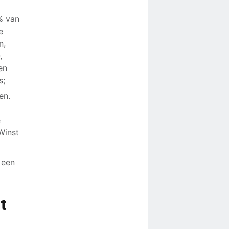
% van
e
n,
,
en
s;
en.
e
Winst
 een
t