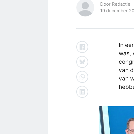
Door Redactie
19 december 2
In ee
was, 
congr
van d
van w
hebbe