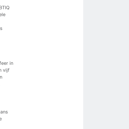
BTIQ
ele
s
eer in
 vijf
en
.
lans
e