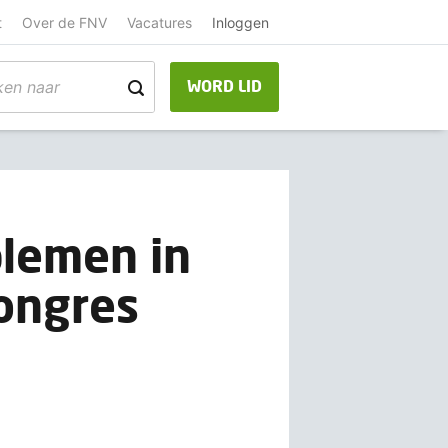
t
Over de FNV
Vacatures
Inloggen
WORD LID
blemen in
ongres