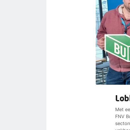
Lob
Met ee
FNV Bo
sector