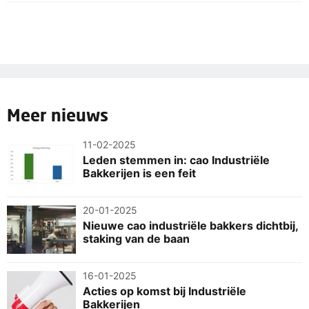
In de cao voor ambachtelijke bakkerijen zijn geen
kunnen vaststellen.
gebruikmaken.
afspraken opgenomen over de RVU. Eerder stoppen
met werken is daardoor geen mogelijkheid.
Uit
interviews
blijkt dat dit een probleem is. De cao voor
ambachtelijke bakkerijen loopt af op 28 februari 2025.
De cao-enquête
is gestart, waarin je kunt aangeven wat
jij belangrijk vindt. Dit is de eerste stap die jij en je
Meer nieuws
collega’s kunnen zetten voor een goede cao.
11-02-2025
Leden stemmen in: cao Industriële
Bakkerijen is een feit
20-01-2025
Nieuwe cao industriële bakkers dichtbij,
staking van de baan
16-01-2025
Acties op komst bij Industriële
Bakkerijen