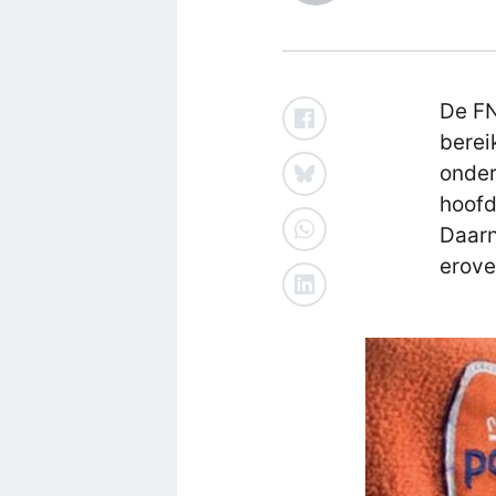
De FN
berei
onder
hoofd
Daarn
erove