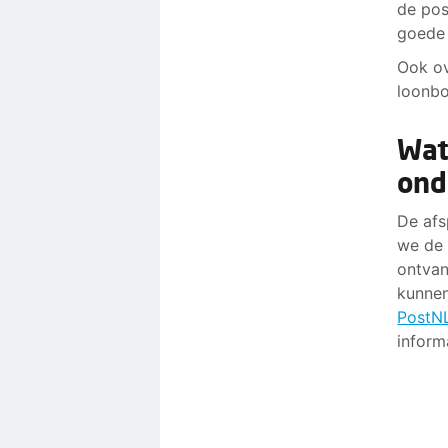
de pos
goede 
Ook ov
loonbo
Wat
ond
De afs
we de 
ontvan
kunnen
PostN
inform