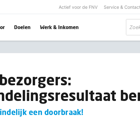
Actief voor de FNV
Service & Contac
or
Doelen
Werk & Inkomen
bezorgers:
delingsresultaat be
indelijk een doorbraak!