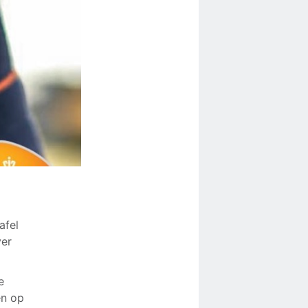
afel
ver
e
en op