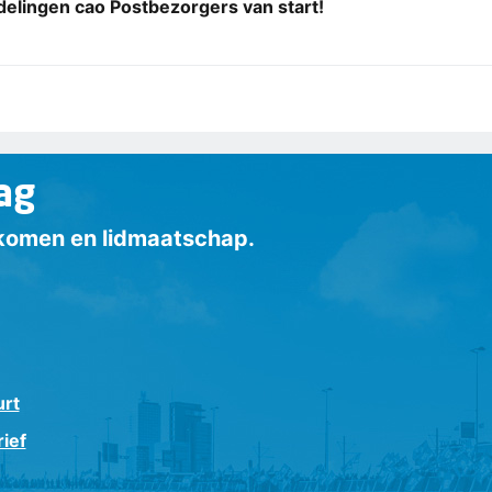
elingen cao Postbezorgers van start!
ag
inkomen en lidmaatschap.
urt
ief