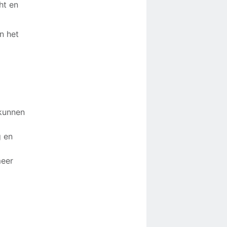
ht en
n het
kunnen
g en
meer