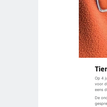
Tie
Op 4 j
voor d
eens d
De ond
gespre