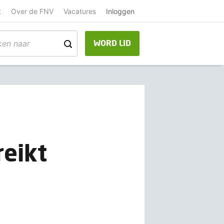
t
Over de FNV
Vacatures
Inloggen
WORD LID
reikt