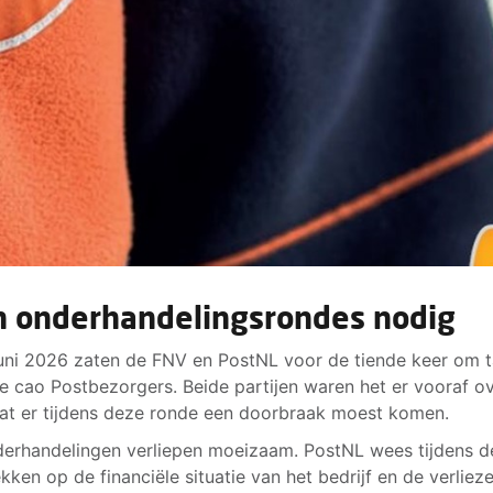
n onderhandelingsrondes nodig
uni 2026 zaten de FNV en PostNL voor de tiende keer om t
e cao Postbezorgers. Beide partijen waren het er vooraf o
at er tijdens deze ronde een doorbraak moest komen.
erhandelingen verliepen moeizaam. PostNL wees tijdens d
kken op de financiële situatie van het bedrijf en de verliez