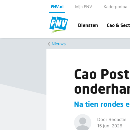
FNV.nl
Mijn FNV
Kaderportaal
Diensten
Cao & Sect
Nieuws
Cao Post
onderhan
Na tien rondes e
Door Redactie
15 juni 2026