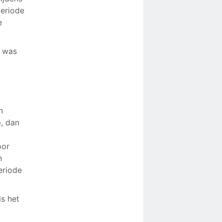
periode
e
t was
t
n
, dan
oor
n
eriode
ls het