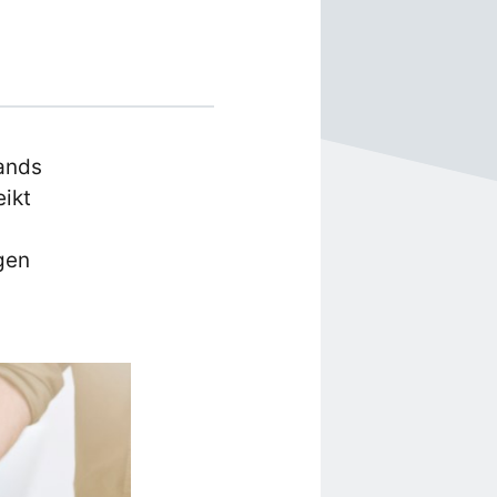
ands
eikt
ngen