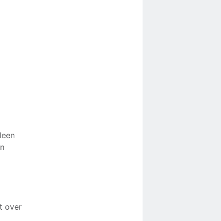
leen
en
t over