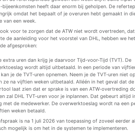
-bijeenkomsten heeft daar enorm bij geholpen. De referte
angrijk omdat het bepaalt of je overuren hebt gemaakt in di
e van een week.
ook voor te zorgen dat de ATW niet wordt overtreden, da
tte de aanleiding voor het voorstel van DHL, hebben we he
de afgesproken:
e extra uren dan krijg je daarvoor Tijd-voor-Tijd (TVT). De
rktoeslag wordt altijd uitbetaald. In een periode van vijftie
kan je de TVT-uren opnemen. Neem je de TVT-uren niet op
 ze na vijftien weken uitbetaald. Alléén in het geval dat de
rtool laat zien dat er sprake is van een ATW-overtreding d
en zal DHL TVT-uren voor je inplannen. Dat gebeurt altijd i
g met de medewerker. De overwerktoeslag wordt na een p
jftien weken betaald.
fspraak is na 1 juli 2026 van toepassing of zoveel eerder a
sch mogelijk is om het in de systemen te implementeren.