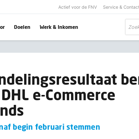
Actief voor de FNV
Service & Contac
or
Doelen
Werk & Inkomen
delingsresultaat be
o DHL e-Commerce
ands
naf begin februari stemmen