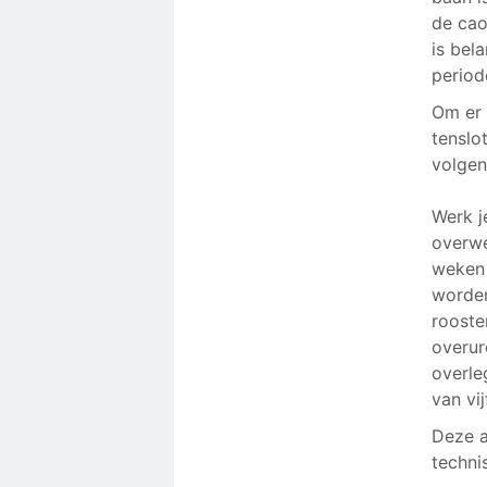
de cao
is bel
period
Om er 
tenslo
volgen
Werk j
overwe
weken 
worden
rooste
overur
overle
van vi
Deze a
techni