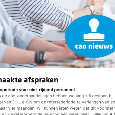
aakte afspraken
eperiode voor niet-rijdend personeel
s de cao-onderhandelingen hebben we lang stil gestaan bij 
el van DHL e-CN om de referteperiode te verlengen van é
aar vier maanden. Wij kunnen laten weten dat dit voorstel
s en de referteperiode gewoon één week blijft. Jullie input 