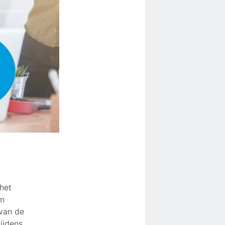
het
én
 van de
tijdens