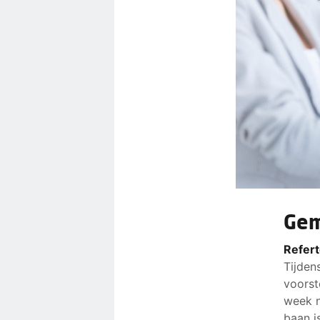
Gem
Refert
Tijden
voorst
week n
baan i