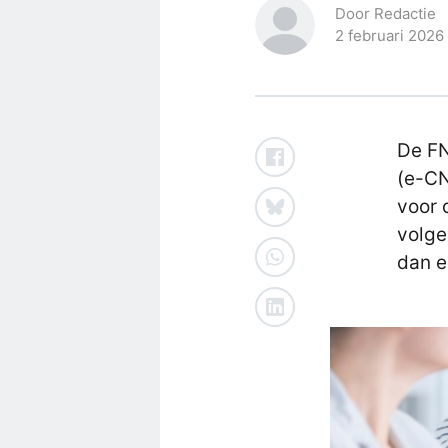
Door Redactie
2 februari 2026
De F
(e-CN
voor 
volge
dan e