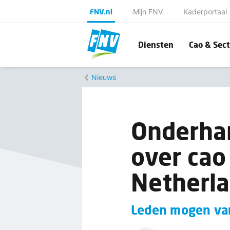
FNV.nl
Mijn FNV
Kaderportaal
Diensten
Cao & Sect
Nieuws
Onderhan
over ca
Netherl
Leden mogen va