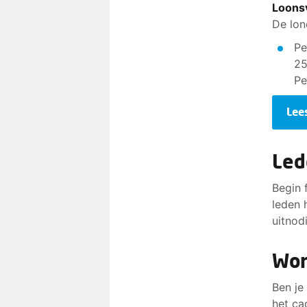
Loons
De lon
Pe
25
Pe
Lee
Led
Begin 
leden 
uitnod
Wor
Ben je
het ca