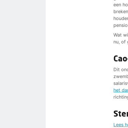
een ho
breken
houden 
pensio
Wat wi
nu, of
Cao
Dit on
zwemba
salari
het da
richtin
St
Lees h