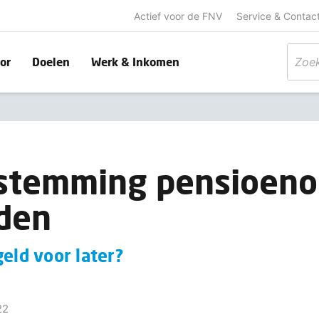
Actief voor de FNV
Service & Contac
or
Doelen
Werk & Inkomen
e stemming pensioen
den
geld voor later?
22