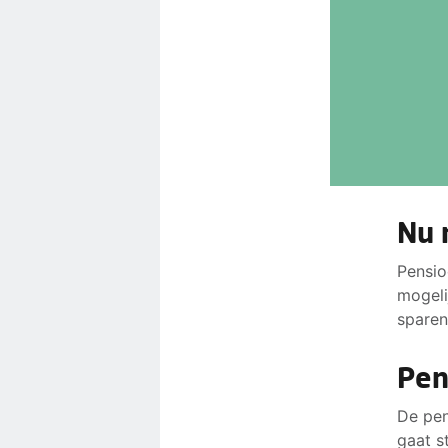
Nu 
Pensio
mogeli
sparen
Pen
De pen
gaat s