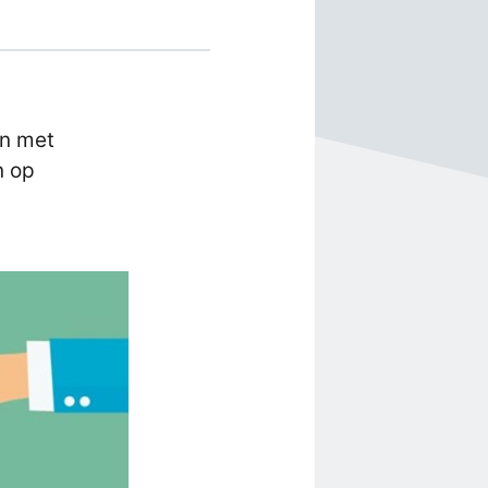
en met
n op