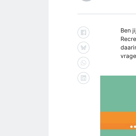
Ben j
Recre
daari
vrage