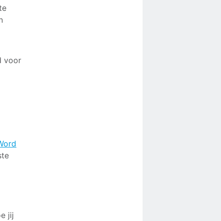
te
n
d voor
Word
ste
 jij