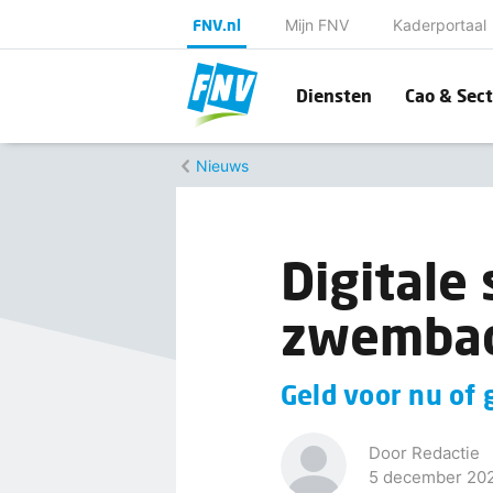
FNV.nl
Mijn FNV
Kaderportaal
Diensten
Cao & Sect
Nieuws
Digital
zwemba
Geld voor nu of 
Door Redactie
5 december 20