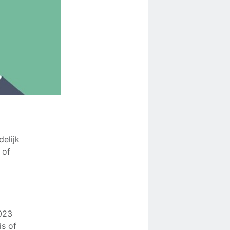
elijk
 of
2023
is of