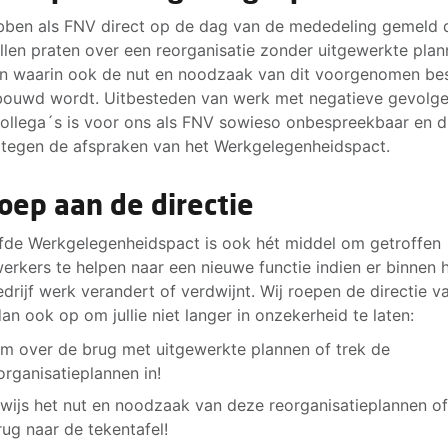
ben als FNV direct op de dag van de mededeling gemeld 
ullen praten over een reorganisatie zonder uitgewerkte plan
n waarin ook de nut en noodzaak van dit voorgenomen bes
ouwd wordt. Uitbesteden van werk met negatieve gevolg
ollega´s is voor ons als FNV sowieso onbespreekbaar en d
 tegen de afspraken van het Werkgelegenheidspact.
oep aan de directie
fde Werkgelegenheidspact is ook hét middel om getroffen
rkers te helpen naar een nieuwe functie indien er binnen 
edrijf werk verandert of verdwijnt. Wij roepen de directie v
dan ook op om jullie niet langer in onzekerheid te laten:
m over de brug met uitgewerkte plannen of trek de
organisatieplannen in!
wijs het nut en noodzaak van deze reorganisatieplannen o
rug naar de tekentafel!