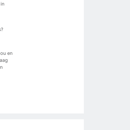
in
s?
jou en
raag
en