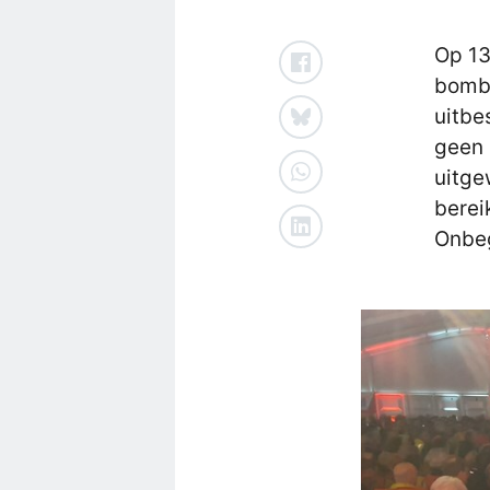
Op 13
bomba
uitbe
geen 
uitge
berei
Onbeg