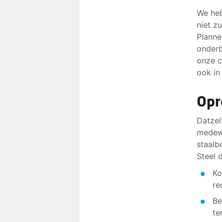
We heb
niet z
Planne
onderb
onze c
ook in
Opr
Datzel
medewe
staalb
Steel 
Ko
re
Be
te