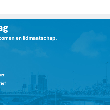
ag
inkomen en lidmaatschap.
urt
ief