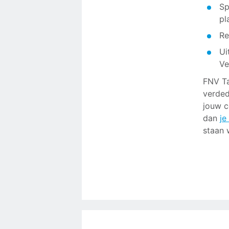
Sp
pl
Re
Ui
Ve
FNV Ta
verded
jouw c
dan
je
staan 