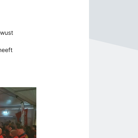
ewust
heeft