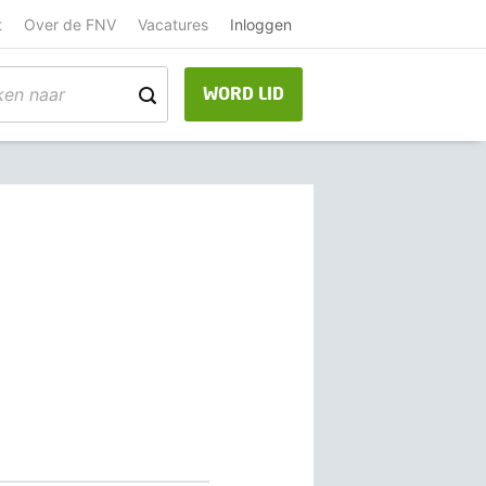
t
Over de FNV
Vacatures
Inloggen
WORD LID