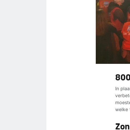
800
In pla
verbete
moeste
welke 
Zon