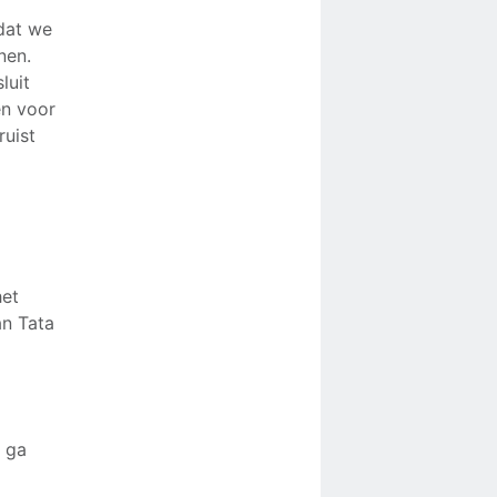
dat we
nen.
luit
en voor
ruist
het
an Tata
f ga