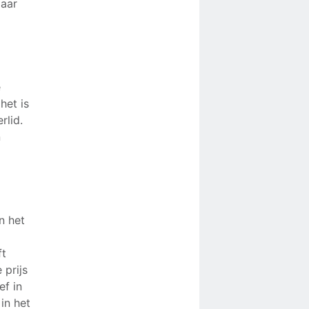
laar
e
het is
rlid.
n
n het
ft
 prijs
ef in
in het