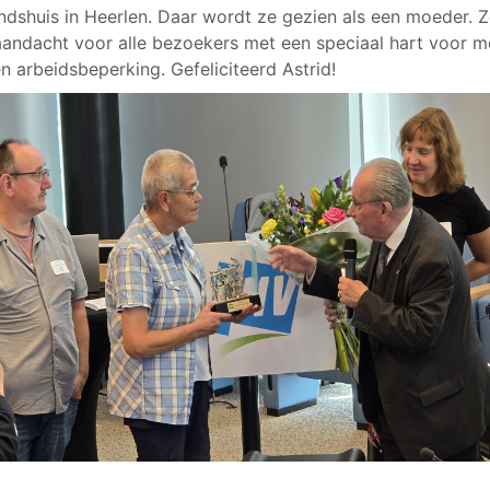
dshuis in Heerlen. Daar wordt ze gezien als een moeder. 
aandacht voor alle bezoekers met een speciaal hart voor 
n arbeidsbeperking. Gefeliciteerd Astrid!