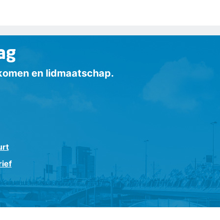
ag
inkomen en lidmaatschap.
urt
ief