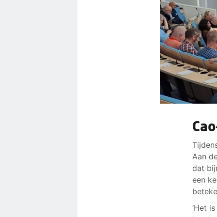
Cao
Tijden
Aan de
dat bi
een ke
beteke
‘Het i