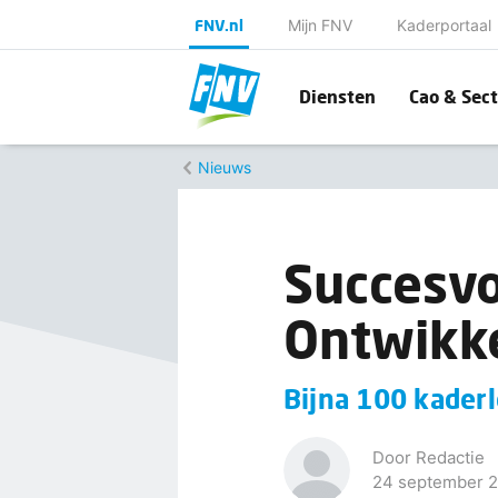
FNV.nl
Mijn FNV
Kaderportaal
Diensten
Cao & Sect
Nieuws
Succesvo
Ontwikke
Bijna 100 kaderl
Door Redactie
24 september 