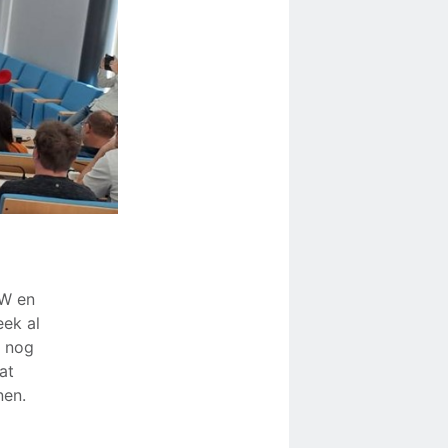
SW en
eek al
n nog
at
nen.