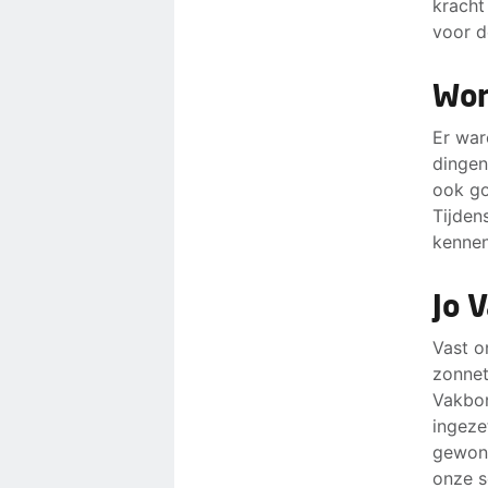
kracht
voor d
Wor
Er war
dingen
ook go
Tijden
kennen
Jo 
Vast o
zonnet
Vakbon
ingeze
gewonn
onze s