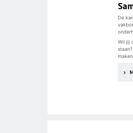
Sam
De kad
vakbon
onderh
Wil ji
staan?
maken 
M