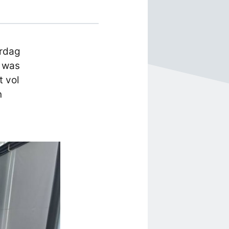
erdag
g was
t vol
n