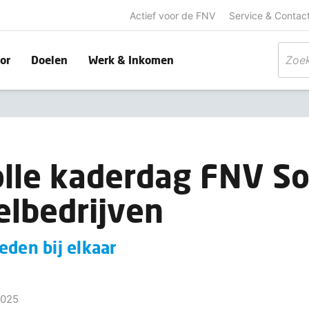
Actief voor de FNV
Service & Contac
or
Doelen
Werk & Inkomen
lle kaderdag FNV So
lbedrijven
eden bij elkaar
2025