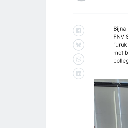
Bijna
FNV S
“druk
met b
colle