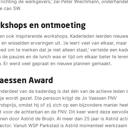
 richting de werkgevers,’ zei Peter Wiechmann, onderhande
e cao SW.
kshops en ontmoeting
en ook inspirerende workshops. Kaderleden leerden nieuw
 en wisselden ervaringen uit. ‘Je leert veel van elkaar, maar 
ed om te merken dat je niet alleen staat,’ vertelde een kade
s de pauzes en de lunch was er tijd om elkaar beter te lere
. Er werd veel gepraat en nieuwe plannen gemaakt.
Vaessen Award
nderdeel van de kaderdag is dat één van de actieve leden i
je wordt gezet. Die persoon krijgt de Jo Vaessen FNV
dsprijs, omdat hij of zij zich op een bijzondere manier hee
t voor de achterban en de FNV. Dit keer werd deze eervolle
en door Astrid de Bruijn. Al meer dan 25 jaar is Astrid acti
ector. Vanuit WSP Parkstad is Astrid momenteel werkzaam 