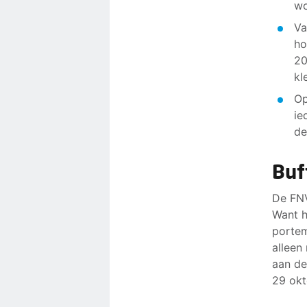
wo
Va
ho
20
kl
Op
ie
de
Buf
De FNV
Want h
portem
alleen
aan de
29 okt