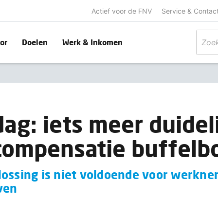
Actief voor de FNV
Service & Contac
or
Doelen
Werk & Inkomen
dag: iets meer duidel
compensatie buffelb
lossing is niet voldoende voor werkne
ven