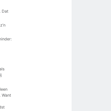
. Dat
z’n
inder:
als
j
leen
. Want
dst