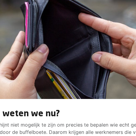
 weten we nu?
hijnt niet mogelijk te zijn om precies te bepalen wie echt g
door de buffelboete. Daarom krijgen alle werknemers die v