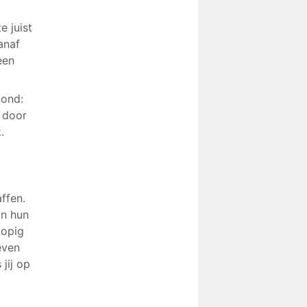
e juist
anaf
een
oond:
: door
.
affen.
in hun
lopig
even
jij op