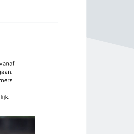
 vanaf
gaan.
emers
ijk.