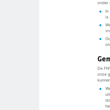
onder 
In
is
We
vr
Oo
on
Gem
De FNV
onze g
kunnen
We
ui
do
he