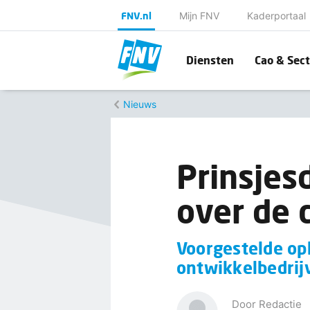
FNV.nl
Mijn FNV
Kaderportaal
Diensten
Cao & Sect
Nieuws
Prinsjes
over de 
Voorgestelde op
ontwikkelbedrij
Door Redactie