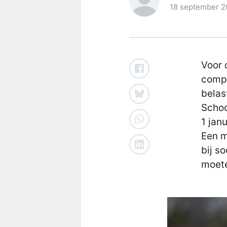
18 september 2
Voor 
compe
belas
Schoo
1 jan
Een m
bij s
moete