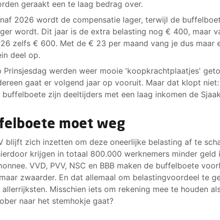
rden geraakt een te laag bedrag over.
naf 2026 wordt de compensatie lager, terwijl de buffelboet
ger wordt. Dit jaar is de extra belasting nog € 400, maar v
26 zelfs € 600. Met de € 23 per maand vang je dus maar 
ein deel op.
 Prinsjesdag werden weer mooie 'koopkrachtplaatjes' get
dereen gaat er volgend jaar op vooruit. Maar dat klopt niet
 buffelboete zijn deeltijders met een laag inkomen de Sjaak
felboete moet weg
 blijft zich inzetten om deze oneerlijke belasting af te sch
ierdoor krijgen in totaal 800.000 werknemers minder geld 
onnee. VVD, PVV, NSC en BBB maken de buffelboete voor
 maar zwaarder. En dat allemaal om belastingvoordeel te g
 allerrijksten. Misschien iets om rekening mee te houden als 
ober naar het stemhokje gaat?