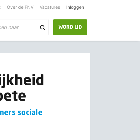
t
Over de FNV
Vacatures
Inloggen
WORD LID
ijkheid
oete
mers sociale