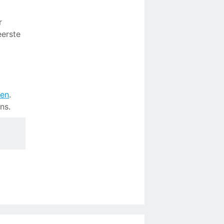
r
eerste
den
.
ns.