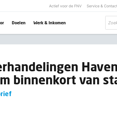
Actief voor de FNV
Service & Contac
or
Doelen
Werk & Inkomen
rhandelingen Haven
m binnenkort van st
rief