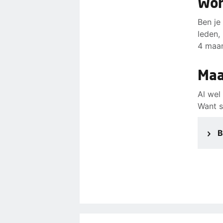
Wor
Ben je
leden,
4 maa
Maa
Al wel
Want s
B