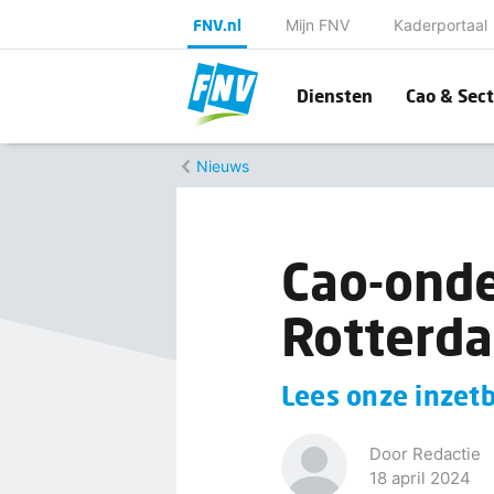
FNV.nl
Mijn FNV
Kaderportaal
Diensten
Cao & Sect
Nieuws
Cao-onde
Rotterda
Lees onze inzetb
Door Redactie
18 april 2024