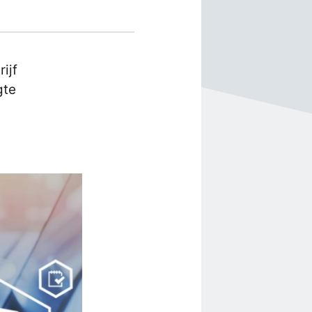
ijf
gte