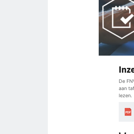
Inz
De FNV
aan ta
lezen.
PDF