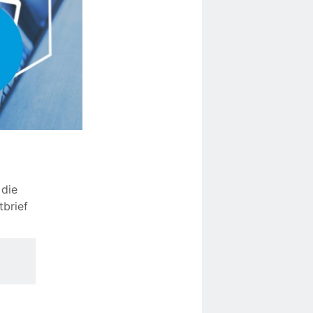
 die
tbrief