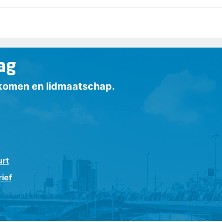
ag
inkomen en lidmaatschap.
urt
ief