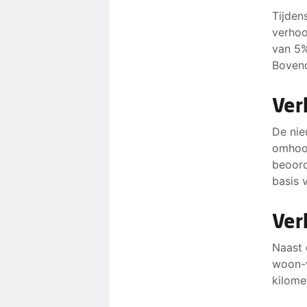
Tijden
verhoo
van 5%
Bovend
Ver
De nie
omhoog
beoord
basis 
Ver
Naast 
woon-w
kilomet