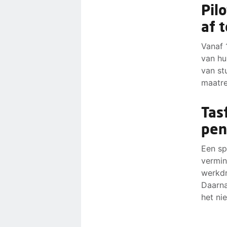
Pil
af 
Vanaf 
van hu
van st
maatre
Tas
pen
Een sp
vermin
werkdr
Daarna
het ni