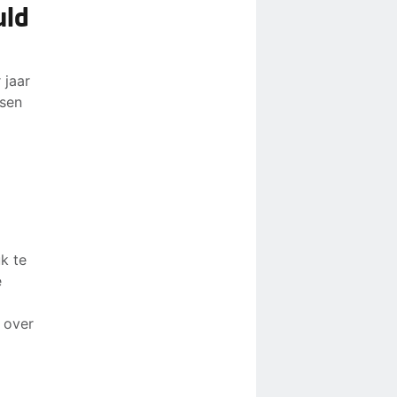
uld
 jaar
ssen
k te
e
 over