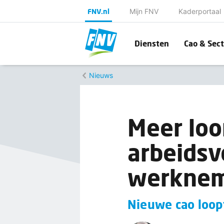
FNV.nl
Mijn FNV
Kaderportaal
Diensten
Cao & Sect
Nieuws
Meer loo
arbeids
werknem
Nieuwe cao loopt