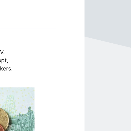
V.
opt,
kers.