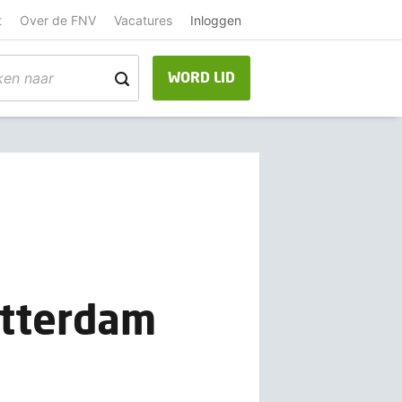
t
Over de FNV
Vacatures
Inloggen
WORD LID
otterdam