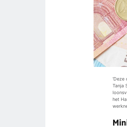
‘Deze 
Tanja 
loonsv
het Ha
werkne
Min