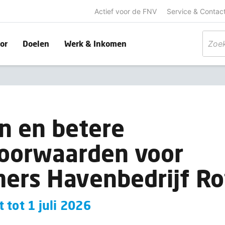
Actief voor de FNV
Service & Contac
or
Doelen
Werk & Inkomen
n en betere
voorwaarden voor
ers Havenbedrijf R
 tot 1 juli 2026