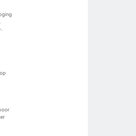
hoging
.
-.
 op
voor
er