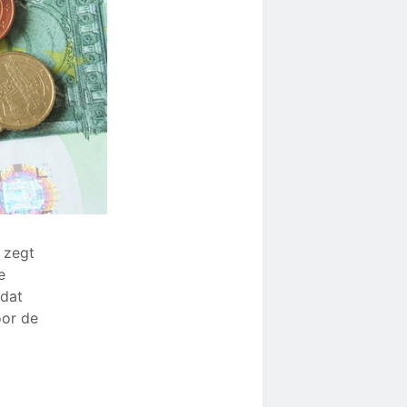
 zegt
e
 dat
oor de