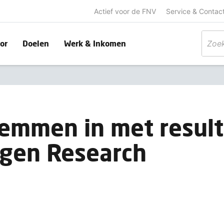
Actief voor de FNV
Service & Contac
or
Doelen
Werk & Inkomen
emmen in met result
gen Research