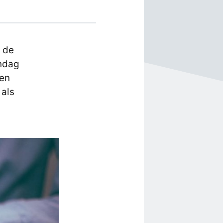
r de
ndag
den
 als