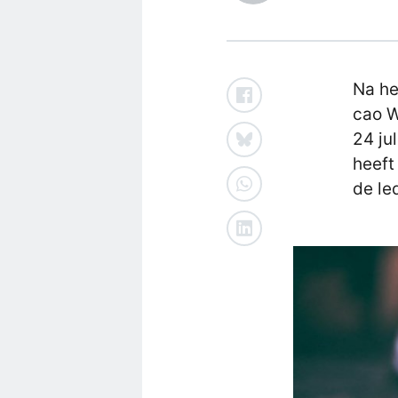
Na he
cao W
24 ju
heeft
de le