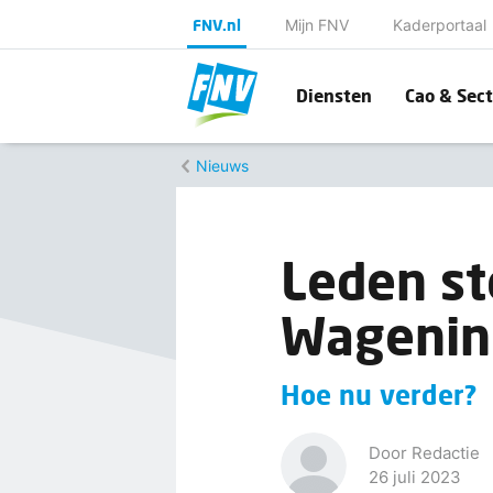
FNV.nl
Mijn FNV
Kaderportaal
Diensten
Cao & Sect
Nieuws
Leden st
Wagenin
Hoe nu verder?
Door Redactie
26 juli 2023