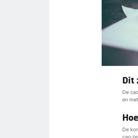
Dit
De cao
en met
Hoe
De kom
cao-te