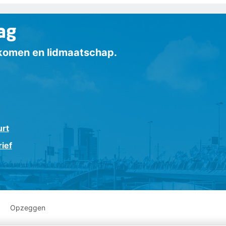
ag
inkomen en lidmaatschap.
urt
ief
Opzeggen