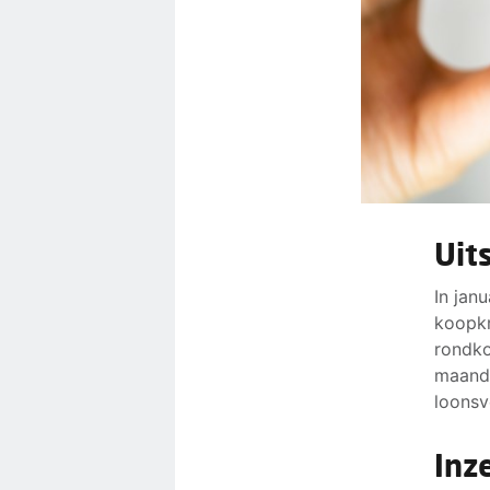
Uit
In jan
koopkr
rondk
maande
loonsv
Inz