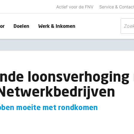
Actief voor de FNV
Service & Contac
or
Doelen
Werk & Inkomen
nde loonsverhoging 
Netwerkbedrijven
ben moeite met rondkomen