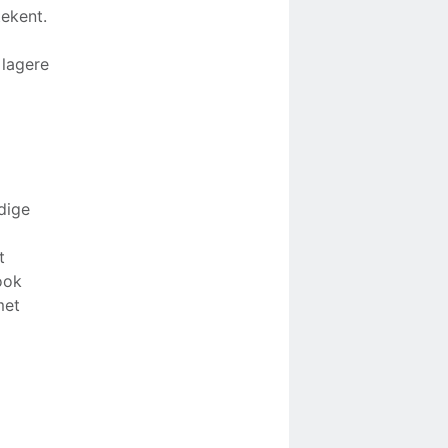
ekent.
 lagere
dige
t
ook
met