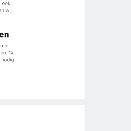
j ook
en wij
.
ken
n bij
en. Ga
n nodig