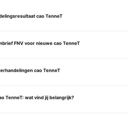
elingsresultaat cao TenneT
enbrief FNV voor nieuwe cao TenneT
derhandelingen cao TenneT
o TenneT: wat vind jij belangrijk?