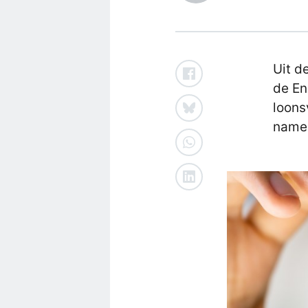
Uit d
de En
loons
namel