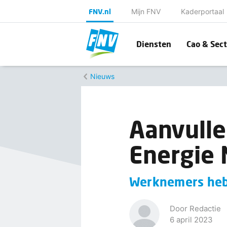
FNV.nl
Mijn FNV
Kaderportaal
Diensten
Cao & Sect
Nieuws
Aanvulle
Energie 
Werknemers heb
Door Redactie
6 april 2023