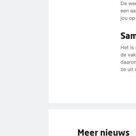
De wer
een aa
jou op
Sam
Het is
de vak
daarom
ze uit
Meer nieuws