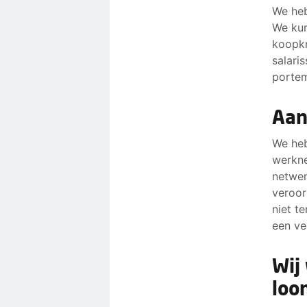
We heb
We ku
koopkr
salaris
porte
Aan
We heb
werkne
netwer
veroor
niet t
een ve
Wij
loo