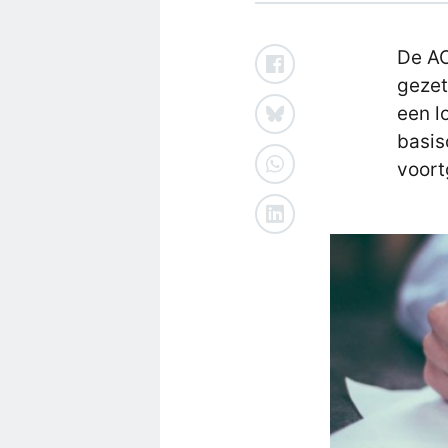
De AO
gezet
een l
basis
voort