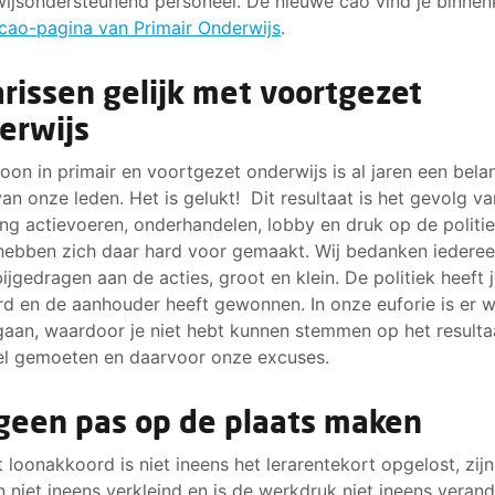
ijsondersteunend personeel. De nieuwe cao vind je binnen
cao-pagina van Primair Onderwijs
.
arissen gelijk met voortgezet
erwijs
 loon in primair en voortgezet onderwijs is al jaren een bela
an onze leden. Het is gelukt! Dit resultaat is het gevolg va
ang actievoeren, onderhandelen, lobby en druk op de politie
hebben zich daar hard voor gemaakt. Wij bedanken iederee
bijgedragen aan de acties, groot en klein. De politiek heeft 
d en de aanhouder heeft gewonnen. In onze euforie is er we
aan, waardoor je niet hebt kunnen stemmen op het resulta
l gemoeten en daarvoor onze excuses.
geen pas op de plaats maken
t loonakkoord is niet ineens het lerarentekort opgelost, zij
n niet ineens verkleind en is de werkdruk niet ineens verand