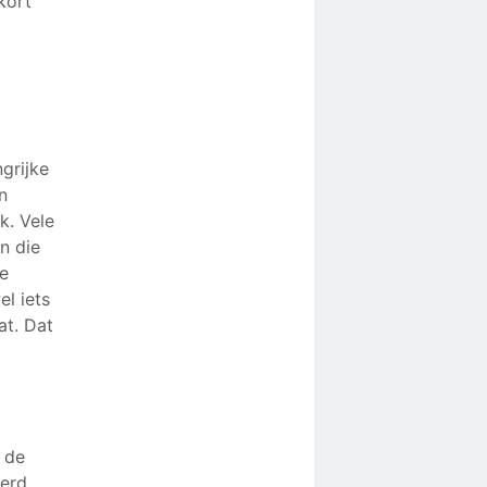
kort
ngrijke
n
k. Vele
n die
je
l iets
at. Dat
n de
erd.