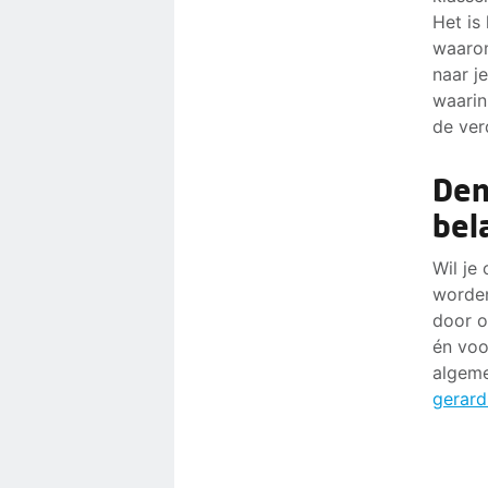
Het is
waarom
naar j
waarin
de ver
Den
bel
Wil je
worden
door o
én voo
algeme
gerard