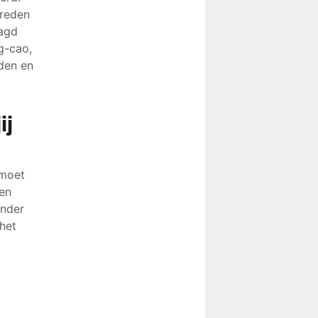
 reden
aagd
g-cao,
den en
ij
 moet
ren
onder
het