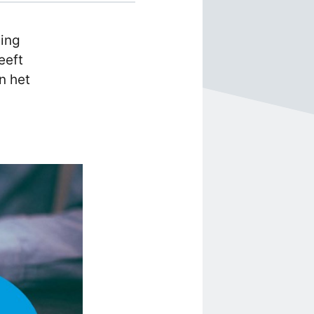
ing
eeft
n het