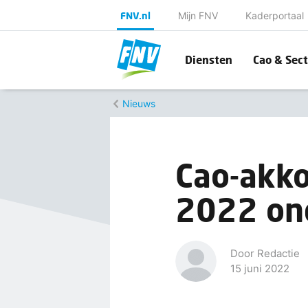
FNV.nl
Mijn FNV
Kaderportaal
Diensten
Cao & Sect
Nieuws
Cao-akko
2022 on
Door Redactie
15 juni 2022