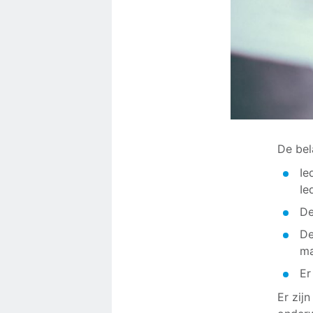
De bel
Ie
Ie
De
De
ma
Er
Er zij