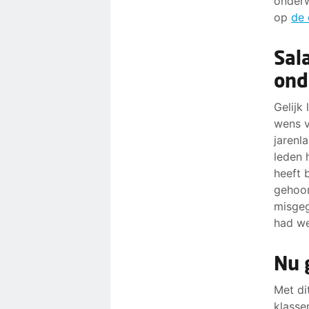
onderw
op
de 
Sal
ond
Gelijk
wens v
jarenl
leden 
heeft 
gehoor
misgeg
had we
Nu 
Met di
klasse