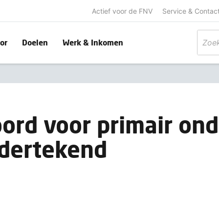
Actief voor de FNV
Service & Contac
or
Doelen
Werk & Inkomen
ord voor primair ond
dertekend