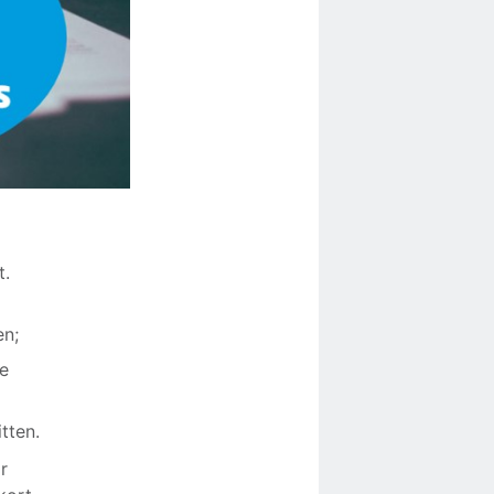
t.
en;
de
tten.
r