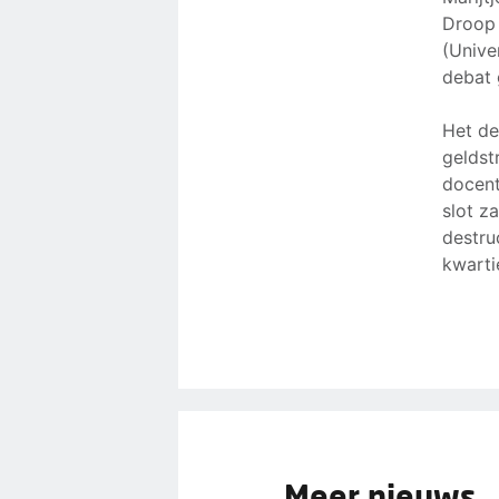
Droop 
(Unive
debat 
Het de
geldst
docent
slot z
destru
kwarti
Meer nieuws