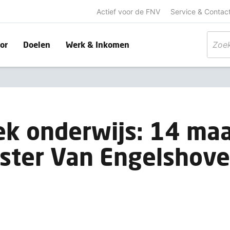
Actief voor de FNV
Service & Contac
or
Doelen
Werk & Inkomen
k onderwijs: 14 maa
ster Van Engelshov