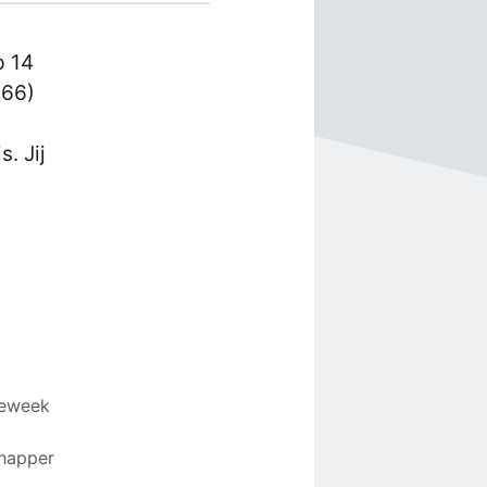
p 14
D66)
. Jij
ieweek
g
chapper
n