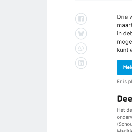
Drie 
maart
in de
mogel
kunt e
Mel
Er is 
Dee
Het de
onderw
(Schou
Marijt