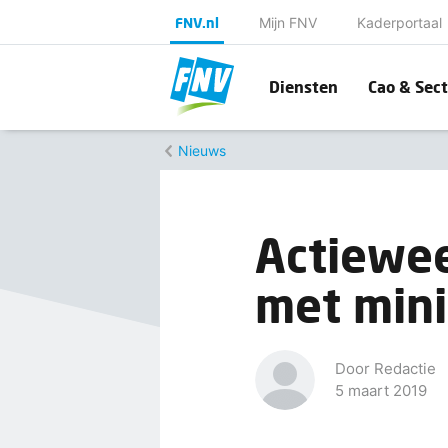
FNV.nl
Mijn FNV
Kaderportaal
Diensten
Cao & Sect
Nieuws
Actiewee
met mini
Door Redactie
5 maart 2019