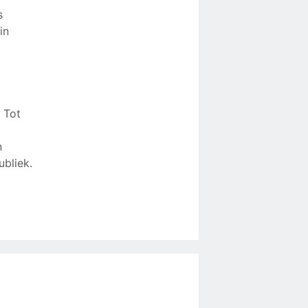
s
in
 Tot
n
ubliek.