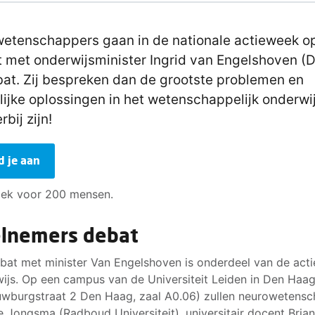
wetenschappers gaan in de nationale actieweek o
 met onderwijsminister Ingrid van Engelshoven (
bat. Zij bespreken dan de grootste problemen en
ijke oplossingen in het wetenschappelijk onderwijs
rbij zijn!
d je aan
plek voor 200 mensen.
lnemers debat
bat met minister Van Engelshoven is onderdeel van de act
ijs. Op een campus van de Universiteit Leiden in Den Haa
wburgstraat 2 Den Haag, zaal A0.06) zullen neurowetens
je Jongsma (Radboud Universiteit), universitair docent Bria