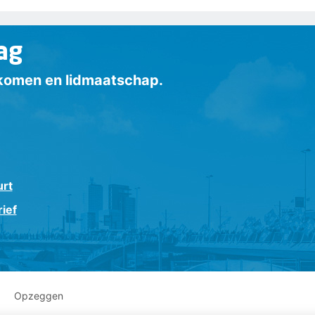
ag
inkomen en lidmaatschap.
urt
ief
Opzeggen