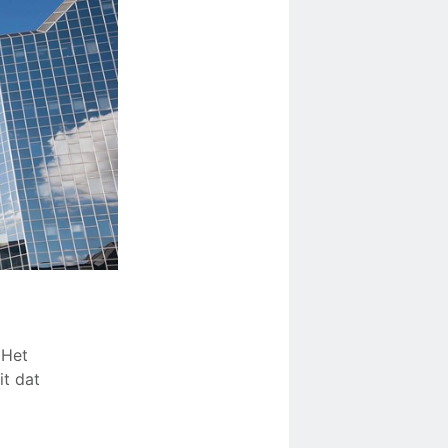
 Het
it dat