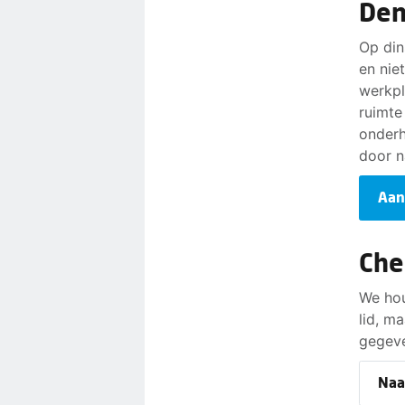
Den
Op din
en nie
werkpl
ruimte
onderh
door n
Aan
Che
We hou
lid, m
gegeve
Naa