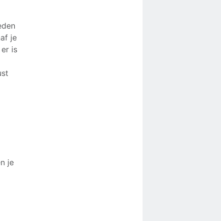
eden
af je
er is
ust
n je