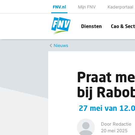
FNV.nl
Mijn FNV
Kaderportaal
Diensten
Cao & Sect
Nieuws
Praat me
bij Rabo
27 mei van 12.0
Door Redactie
20 mei 2025