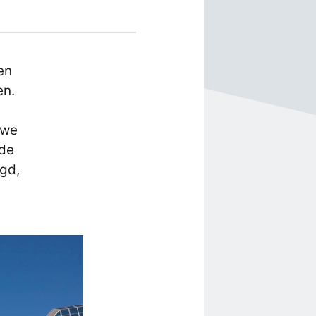
en
en.
 we
 de
lgd,