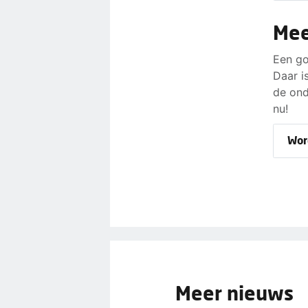
Mee
Een go
Daar i
de ond
nu!
Wor
Meer nieuws