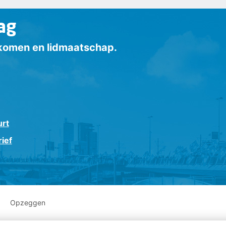
ag
inkomen en lidmaatschap.
urt
ief
Opzeggen