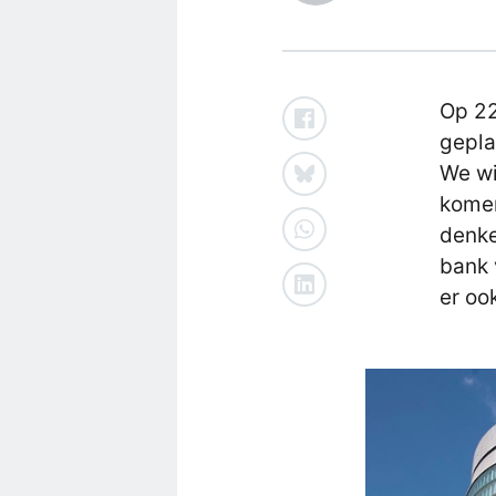
Op 22
gepla
We wi
komen
denke
bank 
er oo