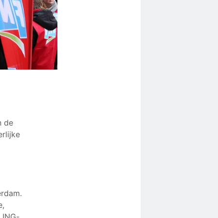
n de
rlijke
erdam.
e,
n ING-