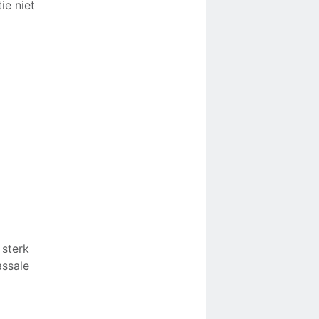
ie niet
 sterk
assale