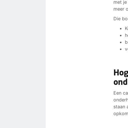
met je
meer 
Die bo
K
h
b
v
Hog
ond
Een ca
onderh
staan 
opkoms