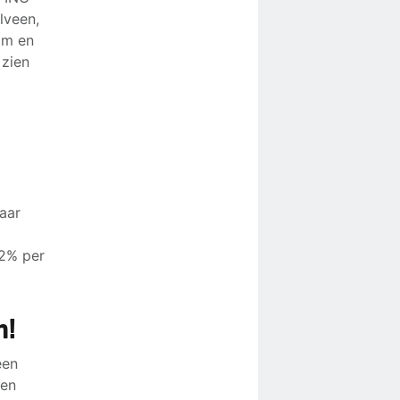
lveen,
am en
 zien
baar
 2% per
n
!
een
men