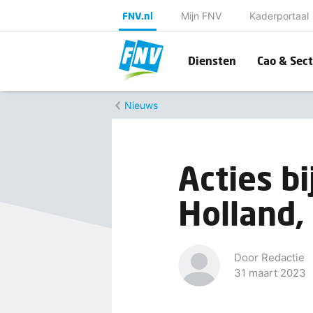
FNV.nl
Mijn FNV
Kaderportaal
Diensten
Cao & Sect
Nieuws
Acties bi
Holland,
Door Redactie
31 maart 2023