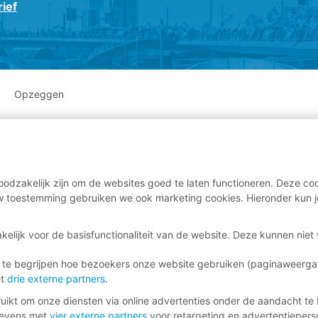
ief
Opzeggen
odzakelijk zijn om de websites goed te laten functioneren. Deze coo
 toestemming gebruiken we ook marketing cookies. Hieronder kun j
kelijk voor de basisfunctionaliteit van de website. Deze kunnen nie
 te begrijpen hoe bezoekers onze website gebruiken (paginaweerg
et
drie externe partners
.
ikt om onze diensten via online advertenties onder de aandacht te 
gevens met
vier externe partners
voor retargeting en advertentieperso