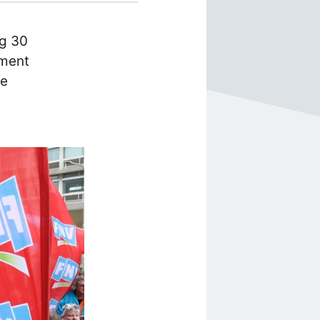
ag 30
oment
de