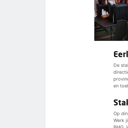
Eer
De sta
direct
provin
en toe
Sta
Op din
Werk j
BMG, H