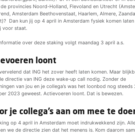
n de provincies Noord-Holland, Flevoland en Utrecht (Amste
end, Amsterdam Beethovenstaat, Haarlem, Almere, Zaand
t)? Dan kun jij op 4 april in Amsterdam fysiek komen laten
j voor staat.
nformatie over deze staking volgt maandag 3 april a.s.
ievoeren loont
 vervelend dat ING het zover heeft laten komen. Maar blijk
de directie van ING deze wake-up call nodig. Zonder de
ningen van jou en je collega’s was het loonbod nog steeds
ber 2023 geweest. Actievoeren loont. Dat is bewezen.
or je collega’s aan om mee te doe
king op 4 april in Amsterdam moet indrukwekkend zijn. All
ten we de directie zien dat het menens is. Kom daarom sa