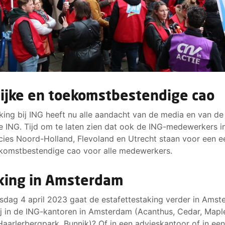
lijke en toekomstbestendige cao
king bij ING heeft nu alle aandacht van de media en van de
ie ING. Tijd om te laten zien dat ook de ING-medewerkers i
cies Noord-Holland, Flevoland en Utrecht staan voor een ee
komstbestendige cao voor alle medewerkers.
king in Amsterdam
sdag 4 april 2023 gaat de estafettestaking verder in Amst
ij in de ING-kantoren in Amsterdam (Acanthus, Cedar, Mapl
aarlerbergpark, Bunnik)? Of in een advieskantoor of in ee