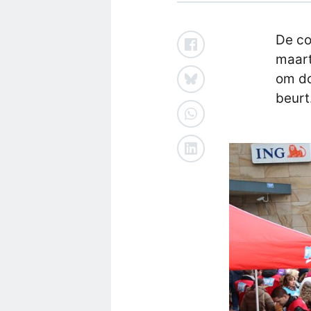
De co
maart
om do
beurt