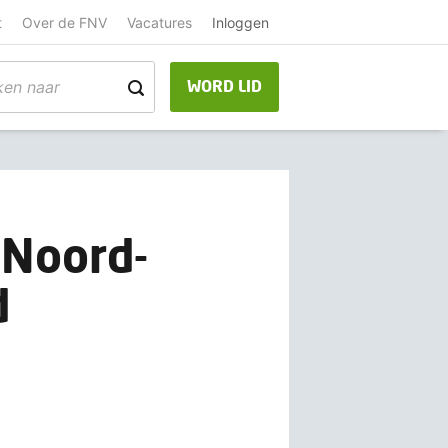
t
Over de FNV
Vacatures
Inloggen
WORD LID
g Noord-
d