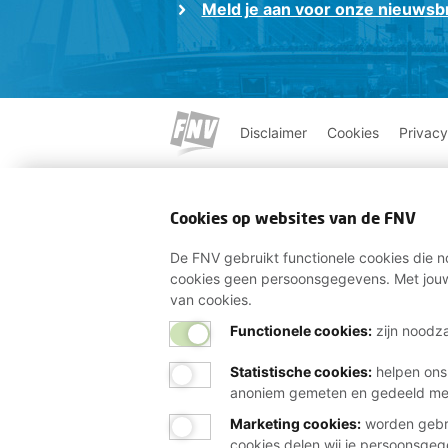
Meld je aan voor onze nieuwsbr
Disclaimer
Cookies
Privacy
Cookies op websites van de FNV
De FNV gebruikt functionele cookies die no
cookies geen persoonsgegevens. Met jouw
van cookies.
Functionele cookies:
zijn noodza
Statistische cookies
:
helpen ons
anoniem gemeten en gedeeld m
Marketing cookies
:
worden gebru
cookies delen wij je persoonsge