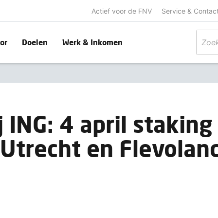
Actief voor de FNV
Service & Contac
or
Doelen
Werk & Inkomen
j ING: 4 april stakin
 Utrecht en Flevolan