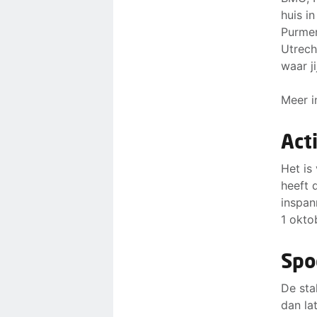
huis i
Purmer
Utrech
waar ji
Meer i
Act
Het is
heeft 
inspan
1 okto
Spo
De sta
dan la