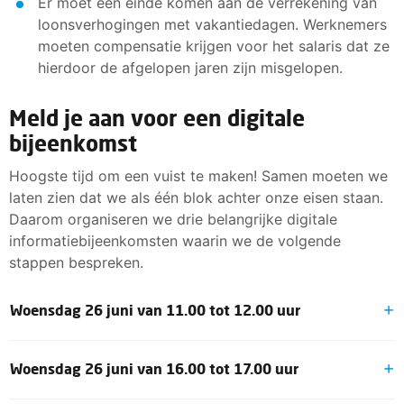
Er moet een einde komen aan de verrekening van
loonsverhogingen met vakantiedagen. Werknemers
moeten compensatie krijgen voor het salaris dat ze
hierdoor de afgelopen jaren zijn misgelopen.
Meld je aan voor een digitale
bijeenkomst
Hoogste tijd om een vuist te maken! Samen moeten we
laten zien dat we als één blok achter onze eisen staan.
Daarom organiseren we drie belangrijke digitale
informatiebijeenkomsten waarin we de volgende
stappen bespreken.
Woensdag 26 juni van 11.00 tot 12.00 uur
Nu deelnemen aan de vergadering
Woensdag 26 juni van 16.00 tot 17.00 uur
Vergadering-id: 337 928 394 615
Wachtwoordcode: szxA2K