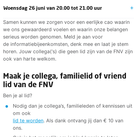
Nu deelnemen aan de vergadering
Woensdag 26 juni van 20.00 tot 21.00 uur
Vergadering-id: 381 673 927 249
Wachtwoordcode: wsKWAz
Nu deelnemen aan de vergadering
Samen kunnen we zorgen voor een eerlijke cao waarin
Vergadering-id: 332 818 233 810
we ons gewaardeerd voelen en waarin onze belangen
Wachtwoordcode: RfUzk9
serieus worden genomen. Meld je aan voor
de informatiebijeenkomsten, denk mee en laat je stem
horen. Jouw collega(‘s) die geen lid zijn van de FNV zijn
ook van harte welkom.
Maak je collega, familielid of vriend
lid van de FNV
Ben je al lid?
Nodig dan je collega’s, familieleden of kennissen uit
om ook
lid te worden
. Als dank ontvang jij dan € 10 van
ons.